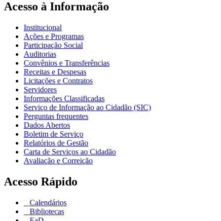
Acesso à Informação
Institucional
Ações e Programas
Participação Social
Auditorias
Convênios e Transferências
Receitas e Despesas
Licitações e Contratos
Servidores
Informações Classificadas
Serviço de Informação ao Cidadão (SIC)
Perguntas frequentes
Dados Abertos
Boletim de Serviço
Relatórios de Gestão
Carta de Serviços ao Cidadão
Avaliação e Correição
Acesso Rápido
Calendários
Bibliotecas
EaD