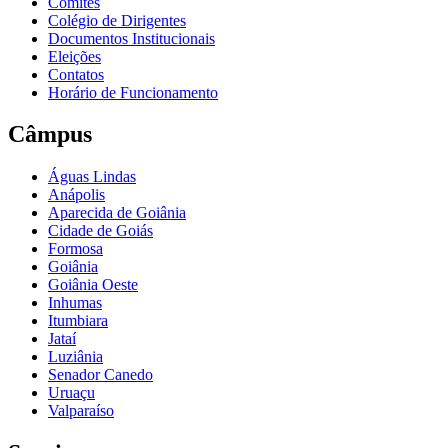
Comitês
Colégio de Dirigentes
Documentos Institucionais
Eleições
Contatos
Horário de Funcionamento
Câmpus
Águas Lindas
Anápolis
Aparecida de Goiânia
Cidade de Goiás
Formosa
Goiânia
Goiânia Oeste
Inhumas
Itumbiara
Jataí
Luziânia
Senador Canedo
Uruaçu
Valparaíso