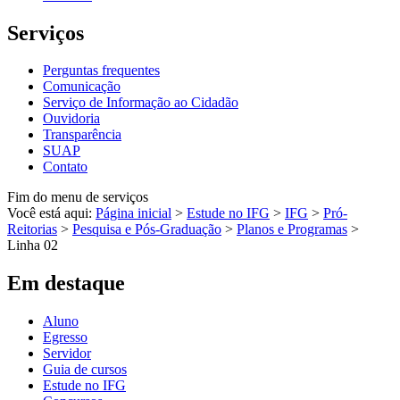
Serviços
Perguntas frequentes
Comunicação
Serviço de Informação ao Cidadão
Ouvidoria
Transparência
SUAP
Contato
Fim do menu de serviços
Você está aqui:
Página inicial
>
Estude no IFG
>
IFG
>
Pró-
Reitorias
>
Pesquisa e Pós-Graduação
>
Planos e Programas
>
Linha 02
Em destaque
Aluno
Egresso
Servidor
Guia de cursos
Estude no IFG