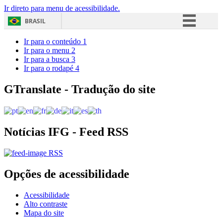
Ir direto para menu de acessibilidade.
BRASIL
Simplifique!
Ir para o conteúdo
1
Ir para o menu
2
Comunica BR
Ir para a busca
3
Ir para o rodapé
4
Participe
Acesso à informação
GTranslate - Tradução do site
Legislação
Canais
Notícias IFG - Feed RSS
RSS
Opções de acessibilidade
Acessibilidade
Alto contraste
Mapa do site