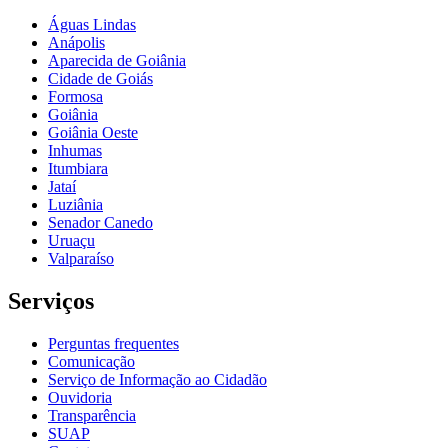
Águas Lindas
Anápolis
Aparecida de Goiânia
Cidade de Goiás
Formosa
Goiânia
Goiânia Oeste
Inhumas
Itumbiara
Jataí
Luziânia
Senador Canedo
Uruaçu
Valparaíso
Serviços
Perguntas frequentes
Comunicação
Serviço de Informação ao Cidadão
Ouvidoria
Transparência
SUAP