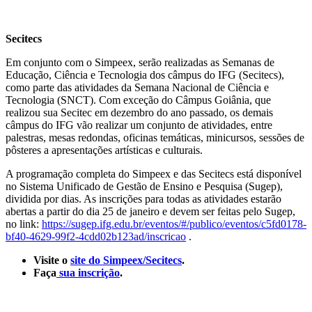
Secitecs
Em conjunto com o Simpeex, serão realizadas as Semanas de
Educação, Ciência e Tecnologia dos câmpus do IFG (Secitecs),
como parte das atividades da Semana Nacional de Ciência e
Tecnologia (SNCT). Com exceção do Câmpus Goiânia, que
realizou sua Secitec em dezembro do ano passado, os demais
câmpus do IFG vão realizar um conjunto de atividades, entre
palestras, mesas redondas, oficinas temáticas, minicursos, sessões de
pôsteres a apresentações artísticas e culturais.
A programação completa do Simpeex e das Secitecs está disponível
no Sistema Unificado de Gestão de Ensino e Pesquisa (Sugep),
dividida por dias. As inscrições para todas as atividades estarão
abertas a partir do dia 25 de janeiro e devem ser feitas pelo Sugep,
no link:
https://sugep.ifg.edu.br/eventos/#/publico/eventos/c5fd0178-
bf40-4629-99f2-4cdd02b123ad/inscricao
.
Visite o
site do Simpeex/Secitecs
.
Faça
sua inscrição
.