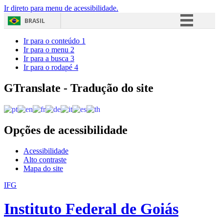
Ir direto para menu de acessibilidade.
BRASIL
Simplifique!
Ir para o conteúdo
1
Ir para o menu
2
Comunica BR
Ir para a busca
3
Ir para o rodapé
4
Participe
Acesso à informação
GTranslate - Tradução do site
Legislação
Canais
Opções de acessibilidade
Acessibilidade
Alto contraste
Mapa do site
IFG
Instituto Federal de Goiás