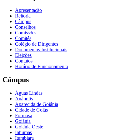
Apresentação
Reitoria
Câmpus
Conselhos
Comissões
Comitês
Colégio de Dirigentes
Documentos Institucionais
Eleições
Contatos
Horário de Funcionamento
Câmpus
Águas Lindas
Anápolis
Aparecida de Goiânia
Cidade de Goiás
Formosa
Goiânia
Goiânia Oeste
Inhumas
Itumbiara