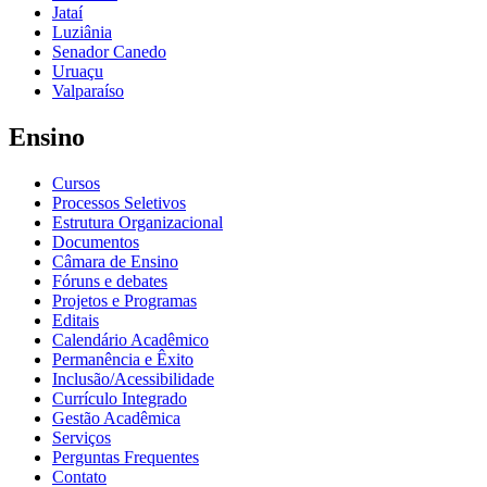
Jataí
Luziânia
Senador Canedo
Uruaçu
Valparaíso
Ensino
Cursos
Processos Seletivos
Estrutura Organizacional
Documentos
Câmara de Ensino
Fóruns e debates
Projetos e Programas
Editais
Calendário Acadêmico
Permanência e Êxito
Inclusão/Acessibilidade
Currículo Integrado
Gestão Acadêmica
Serviços
Perguntas Frequentes
Contato