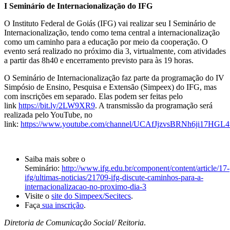
I Seminário de Internacionalização do IFG
O Instituto Federal de Goiás (IFG) vai realizar seu I Seminário de
Internacionalização, tendo como tema central a internacionalização
como um caminho para a educação por meio da cooperação. O
evento será realizado no próximo dia 3, virtualmente, com atividades
a partir das 8h40 e encerramento previsto para às 19 horas.
O Seminário de Internacionalização faz parte da programação do IV
Simpósio de Ensino, Pesquisa e Extensão (Simpeex) do IFG, mas
com inscrições em separado. Elas podem ser feitas pelo
link
https://bit.ly/2LW9XR9
. A transmissão da programação será
realizada pelo YouTube, no
link:
https://www.youtube.com/channel/UCAfJjzvsBRNh6ji17HGL4
Saiba mais sobre o
Seminário:
http://www.ifg.edu.br/component/content/article/17-
ifg/ultimas-noticias/21709-ifg-discute-caminhos-para-a-
internacionalizacao-no-proximo-dia-3
Visite o
site do Simpeex/Secitecs
.
Faça
sua inscrição
.
Diretoria de Comunicação Social/ Reitoria
.