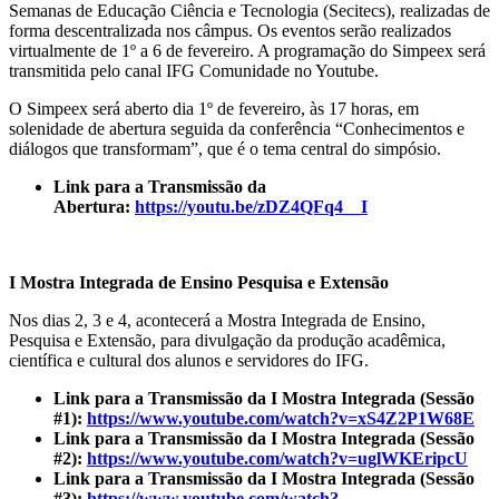
Semanas de Educação Ciência e Tecnologia (Secitecs), realizadas de
forma descentralizada nos câmpus. Os eventos serão realizados
virtualmente de 1º a 6 de fevereiro. A programação do Simpeex será
transmitida pelo canal IFG Comunidade no Youtube.
O Simpeex será aberto dia 1º de fevereiro, às 17 horas, em
solenidade de abertura seguida da conferência “Conhecimentos e
diálogos que transformam”, que é o tema central do simpósio.
Link para a Transmissão da
Abertura:
https://youtu.be/zDZ4QFq4__I
I Mostra Integrada de Ensino Pesquisa e Extensão
Nos dias 2, 3 e 4, acontecerá a Mostra Integrada de Ensino,
Pesquisa e Extensão, para divulgação da produção acadêmica,
científica e cultural dos alunos e servidores do IFG.
Link para a Transmissão da I Mostra Integrada (Sessão
#1):
https://www.youtube.com/watch?v=xS4Z2P1W68E
Link para a Transmissão da I Mostra Integrada (Sessão
#2):
https://www.youtube.com/watch?v=uglWKEripcU
Link para a Transmissão da I Mostra Integrada (Sessão
#3):
https://www.youtube.com/watch?