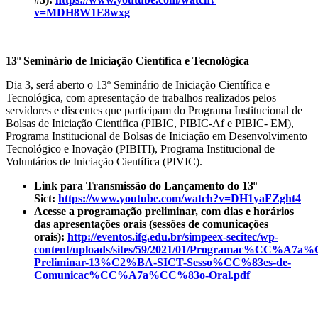
v=MDH8W1E8wxg
13º Seminário de Iniciação Científica e Tecnológica
Dia 3, será aberto o 13º Seminário de Iniciação Científica e
Tecnológica, com apresentação de trabalhos realizados pelos
servidores e discentes que participam do Programa Institucional de
Bolsas de Iniciação Científica (PIBIC, PIBIC-Af e PIBIC- EM),
Programa Institucional de Bolsas de Iniciação em Desenvolvimento
Tecnológico e Inovação (PIBITI), Programa Institucional de
Voluntários de Iniciação Científica (PIVIC).
Link para Transmissão do Lançamento do 13º
Sict:
https://www.youtube.com/watch?v=DH1yaFZght4
Acesse a programação preliminar, com dias e horários
das apresentações orais (sessões de comunicações
orais):
http://eventos.ifg.edu.br/simpeex-secitec/wp-
content/uploads/sites/59/2021/01/Programac%CC%A7a
Preliminar-13%C2%BA-SICT-Sesso%CC%83es-de-
Comunicac%CC%A7a%CC%83o-Oral.pdf