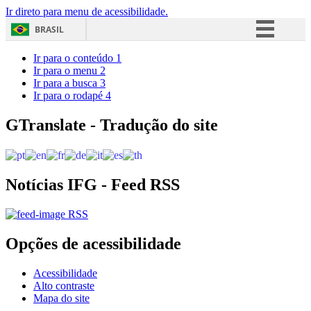
Ir direto para menu de acessibilidade.
BRASIL
Simplifique!
Ir para o conteúdo
1
Ir para o menu
2
Comunica BR
Ir para a busca
3
Ir para o rodapé
4
Participe
Acesso à informação
GTranslate - Tradução do site
Legislação
Canais
Notícias IFG - Feed RSS
RSS
Opções de acessibilidade
Acessibilidade
Alto contraste
Mapa do site