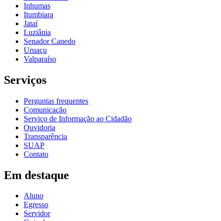
Inhumas
Itumbiara
Jataí
Luziânia
Senador Canedo
Uruaçu
Valparaíso
Serviços
Perguntas frequentes
Comunicação
Serviço de Informação ao Cidadão
Ouvidoria
Transparência
SUAP
Contato
Em destaque
Aluno
Egresso
Servidor