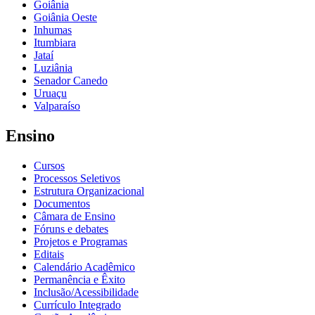
Goiânia
Goiânia Oeste
Inhumas
Itumbiara
Jataí
Luziânia
Senador Canedo
Uruaçu
Valparaíso
Ensino
Cursos
Processos Seletivos
Estrutura Organizacional
Documentos
Câmara de Ensino
Fóruns e debates
Projetos e Programas
Editais
Calendário Acadêmico
Permanência e Êxito
Inclusão/Acessibilidade
Currículo Integrado