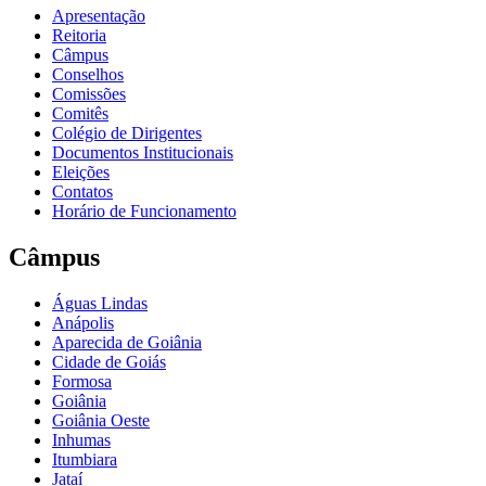
Apresentação
Reitoria
Câmpus
Conselhos
Comissões
Comitês
Colégio de Dirigentes
Documentos Institucionais
Eleições
Contatos
Horário de Funcionamento
Câmpus
Águas Lindas
Anápolis
Aparecida de Goiânia
Cidade de Goiás
Formosa
Goiânia
Goiânia Oeste
Inhumas
Itumbiara
Jataí