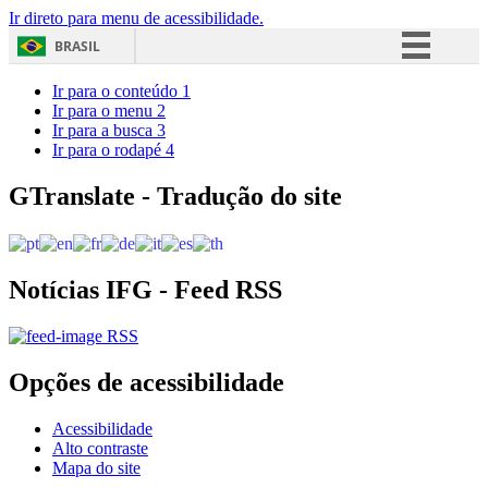
Ir direto para menu de acessibilidade.
BRASIL
Simplifique!
Ir para o conteúdo
1
Ir para o menu
2
Comunica BR
Ir para a busca
3
Ir para o rodapé
4
Participe
Acesso à informação
GTranslate - Tradução do site
Legislação
Canais
Notícias IFG - Feed RSS
RSS
Opções de acessibilidade
Acessibilidade
Alto contraste
Mapa do site