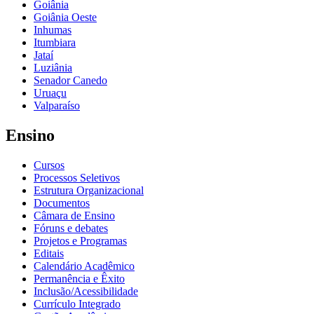
Goiânia
Goiânia Oeste
Inhumas
Itumbiara
Jataí
Luziânia
Senador Canedo
Uruaçu
Valparaíso
Ensino
Cursos
Processos Seletivos
Estrutura Organizacional
Documentos
Câmara de Ensino
Fóruns e debates
Projetos e Programas
Editais
Calendário Acadêmico
Permanência e Êxito
Inclusão/Acessibilidade
Currículo Integrado