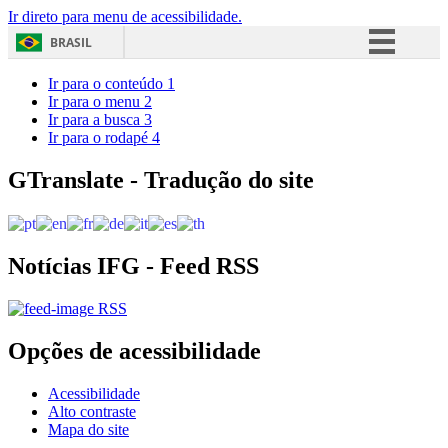
Ir direto para menu de acessibilidade.
BRASIL
Simplifique!
Ir para o conteúdo
1
Ir para o menu
2
Comunica BR
Ir para a busca
3
Ir para o rodapé
4
Participe
Acesso à informação
GTranslate - Tradução do site
Legislação
Canais
Notícias IFG - Feed RSS
RSS
Opções de acessibilidade
Acessibilidade
Alto contraste
Mapa do site