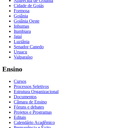
Aparecida de Goiânia
Cidade de Goiás
Formosa
Goiânia
Goiânia Oeste
Inhumas
Itumbiara
Jataí
Luziânia
Senador Canedo
Uruaçu
Valparaíso
Ensino
Cursos
Processos Seletivos
Estrutura Organizacional
Documentos
Câmara de Ensino
Fóruns e debates
Projetos e Programas
Editais
Calendário Acadêmico
Permanência e Êxito