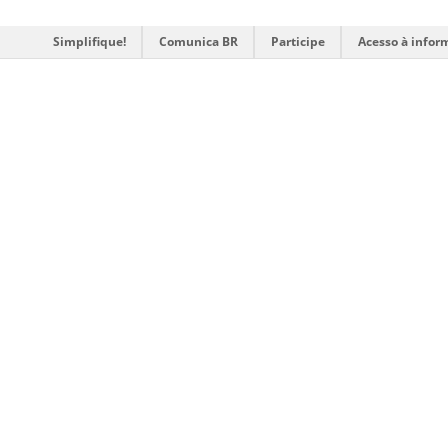
Simplifique!
Comunica BR
Participe
Acesso à infor