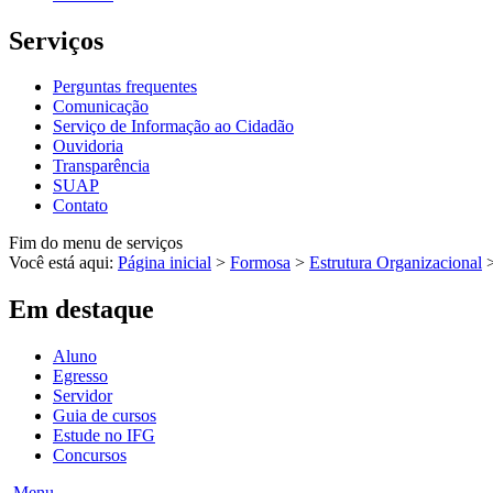
Serviços
Perguntas frequentes
Comunicação
Serviço de Informação ao Cidadão
Ouvidoria
Transparência
SUAP
Contato
Fim do menu de serviços
Você está aqui:
Página inicial
>
Formosa
>
Estrutura Organizacional
Em destaque
Aluno
Egresso
Servidor
Guia de cursos
Estude no IFG
Concursos
Menu