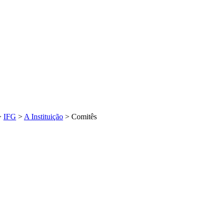
>
IFG
>
A Instituição
>
Comitês