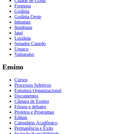
Cidade de Goiás
Formosa
Goiânia
Goiânia Oeste
Inhumas
Itumbiara
Jataí
Luziânia
Senador Canedo
Uruaçu
Valparaíso
Ensino
Cursos
Processos Seletivos
Estrutura Organizacional
Documentos
Câmara de Ensino
Fóruns e debates
Projetos e Programas
Editais
Calendário Acadêmico
Permanência e Êxito
Inclusão/Acessibilidade