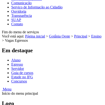
Comunicação
Serviço de Informação ao Cidadão
Ouvidoria
Transparência
SUAP
Contato
Fim do menu de serviços
Você está aqui:
Página inicial
>
Goiânia Oeste
>
Principal
>
Ensino
>
Vagas Egressos
Em destaque
Aluno
Egresso
Servidor
Guia de cursos
Estude no IFG
Concursos
Menu
Início do menu principal
Logo