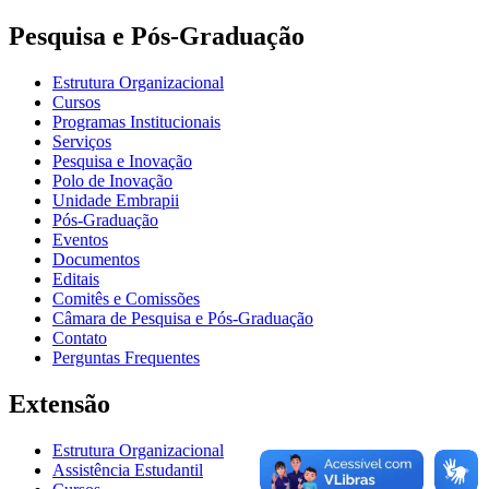
Pesquisa e Pós-Graduação
Estrutura Organizacional
Cursos
Programas Institucionais
Serviços
Pesquisa e Inovação
Polo de Inovação
Unidade Embrapii
Pós-Graduação
Eventos
Documentos
Editais
Comitês e Comissões
Câmara de Pesquisa e Pós-Graduação
Contato
Perguntas Frequentes
Extensão
Estrutura Organizacional
Assistência Estudantil