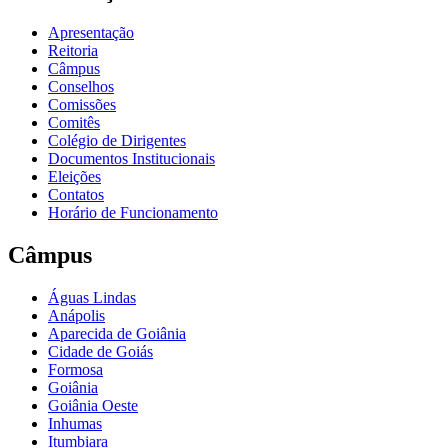
Apresentação
Reitoria
Câmpus
Conselhos
Comissões
Comitês
Colégio de Dirigentes
Documentos Institucionais
Eleições
Contatos
Horário de Funcionamento
Câmpus
Águas Lindas
Anápolis
Aparecida de Goiânia
Cidade de Goiás
Formosa
Goiânia
Goiânia Oeste
Inhumas
Itumbiara