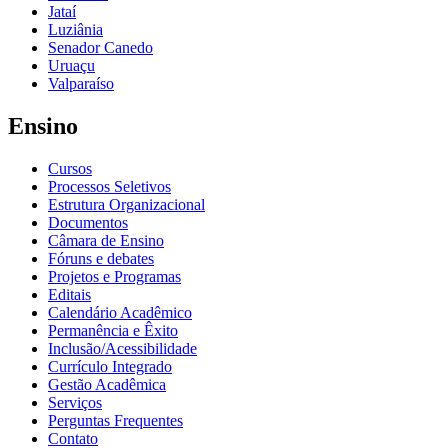
Jataí
Luziânia
Senador Canedo
Uruaçu
Valparaíso
Ensino
Cursos
Processos Seletivos
Estrutura Organizacional
Documentos
Câmara de Ensino
Fóruns e debates
Projetos e Programas
Editais
Calendário Acadêmico
Permanência e Êxito
Inclusão/Acessibilidade
Currículo Integrado
Gestão Acadêmica
Serviços
Perguntas Frequentes
Contato