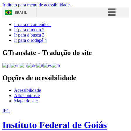
Ir direto para menu de acessibilidade.
BRASIL
Simplifique!
Ir para o conteúdo
1
Ir para o menu
2
Comunica BR
Ir para a busca
3
Ir para o rodapé
4
Participe
Acesso à informação
GTranslate - Tradução do site
Legislação
Canais
Opções de acessibilidade
Acessibilidade
Alto contraste
Mapa do site
IFG
Instituto Federal de Goiás