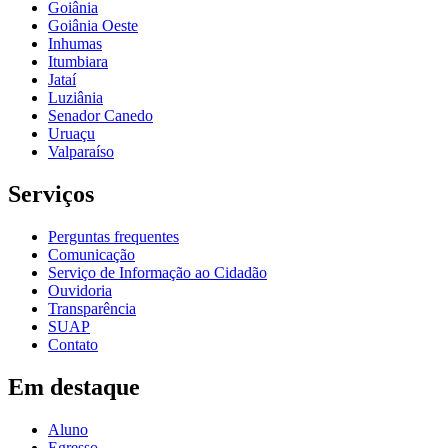
Goiânia
Goiânia Oeste
Inhumas
Itumbiara
Jataí
Luziânia
Senador Canedo
Uruaçu
Valparaíso
Serviços
Perguntas frequentes
Comunicação
Serviço de Informação ao Cidadão
Ouvidoria
Transparência
SUAP
Contato
Em destaque
Aluno
Egresso