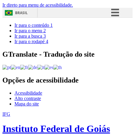
Ir direto para menu de acessibilidade.
BRASIL
Simplifique!
Ir para o conteúdo
1
Ir para o menu
2
Comunica BR
Ir para a busca
3
Ir para o rodapé
4
Participe
Acesso à informação
GTranslate - Tradução do site
Legislação
Canais
Opções de acessibilidade
Acessibilidade
Alto contraste
Mapa do site
IFG
Instituto Federal de Goiás