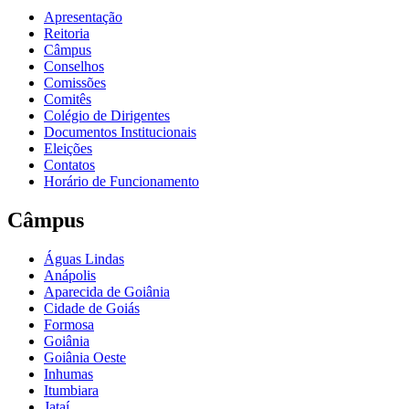
Apresentação
Reitoria
Câmpus
Conselhos
Comissões
Comitês
Colégio de Dirigentes
Documentos Institucionais
Eleições
Contatos
Horário de Funcionamento
Câmpus
Águas Lindas
Anápolis
Aparecida de Goiânia
Cidade de Goiás
Formosa
Goiânia
Goiânia Oeste
Inhumas
Itumbiara
Jataí