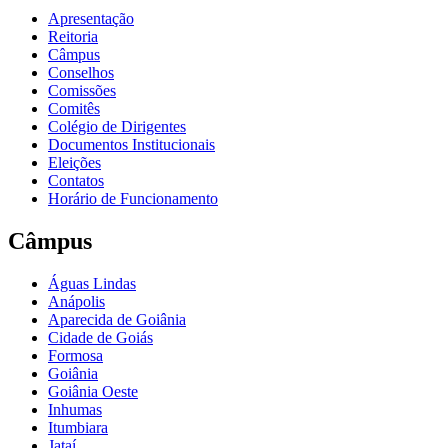
Apresentação
Reitoria
Câmpus
Conselhos
Comissões
Comitês
Colégio de Dirigentes
Documentos Institucionais
Eleições
Contatos
Horário de Funcionamento
Câmpus
Águas Lindas
Anápolis
Aparecida de Goiânia
Cidade de Goiás
Formosa
Goiânia
Goiânia Oeste
Inhumas
Itumbiara
Jataí