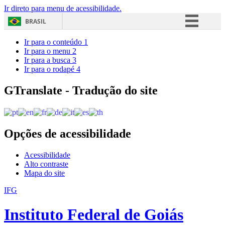
Ir direto para menu de acessibilidade.
BRASIL
Simplifique!
Ir para o conteúdo
1
Ir para o menu
2
Comunica BR
Ir para a busca
3
Ir para o rodapé
4
Participe
Acesso à informação
GTranslate - Tradução do site
Legislação
Canais
Opções de acessibilidade
Acessibilidade
Alto contraste
Mapa do site
IFG
Instituto Federal de Goiás