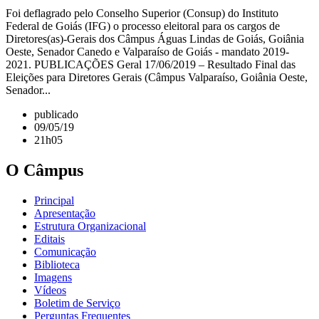
Foi deflagrado pelo Conselho Superior (Consup) do Instituto
Federal de Goiás (IFG) o processo eleitoral para os cargos de
Diretores(as)-Gerais dos Câmpus Águas Lindas de Goiás, Goiânia
Oeste, Senador Canedo e Valparaíso de Goiás - mandato 2019-
2021. PUBLICAÇÕES Geral 17/06/2019 – Resultado Final das
Eleições para Diretores Gerais (Câmpus Valparaíso, Goiânia Oeste,
Senador...
publicado
09/05/19
21h05
O Câmpus
Principal
Apresentação
Estrutura Organizacional
Editais
Comunicação
Biblioteca
Imagens
Vídeos
Boletim de Serviço
Perguntas Frequentes