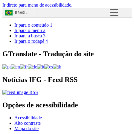
Ir direto para menu de acessibilidade.
BRASIL
Simplifique!
Ir para o conteúdo
1
Ir para o menu
2
Comunica BR
Ir para a busca
3
Ir para o rodapé
4
Participe
Acesso à informação
GTranslate - Tradução do site
Legislação
Canais
Notícias IFG - Feed RSS
RSS
Opções de acessibilidade
Acessibilidade
Alto contraste
Mapa do site