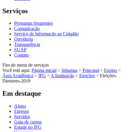
Serviços
Perguntas frequentes
Comunicação
Serviço de Informação ao Cidadão
Ouvidoria
Transparência
SUAP
Contato
Fim do menu de serviços
Você está aqui:
Página inicial
>
Inhumas
>
Principal
>
Ensino
>
Área Acadêmica
>
IFG
>
A Instituição
>
Eleições
>
Eleições-
Diretores-2019
Em destaque
Aluno
Egresso
Servidor
Guia de cursos
Estude no IFG