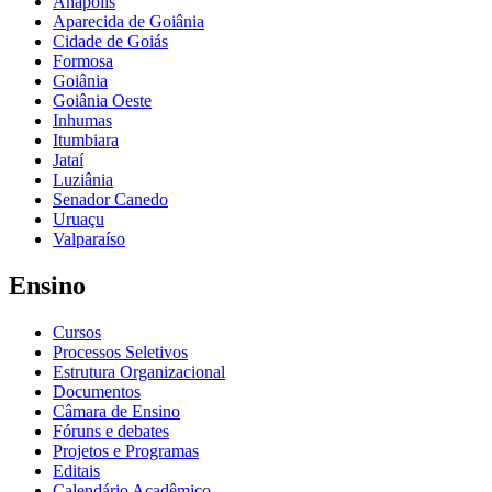
Anápolis
Aparecida de Goiânia
Cidade de Goiás
Formosa
Goiânia
Goiânia Oeste
Inhumas
Itumbiara
Jataí
Luziânia
Senador Canedo
Uruaçu
Valparaíso
Ensino
Cursos
Processos Seletivos
Estrutura Organizacional
Documentos
Câmara de Ensino
Fóruns e debates
Projetos e Programas
Editais
Calendário Acadêmico