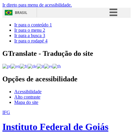
Ir direto para menu de acessibilidade.
BRASIL
Simplifique!
Ir para o conteúdo
1
Ir para o menu
2
Comunica BR
Ir para a busca
3
Ir para o rodapé
4
Participe
Acesso à informação
GTranslate - Tradução do site
Legislação
Canais
Opções de acessibilidade
Acessibilidade
Alto contraste
Mapa do site
IFG
Instituto Federal de Goiás