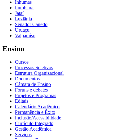
Inhumas
Itumbiara
Jataí
Luziânia
Senador Canedo
Uruaçu
Valparaíso
Ensino
Cursos
Processos Seletivos
Estrutura Organizacional
Documentos
Câmara de Ensino
Fóruns e debates
Projetos e Programas
Editais
Calendário Acadêmico
Permanência e Êxito
Inclusão/Acessibilidade
Currículo Integrado
Gestão Acadêmica
Serviços