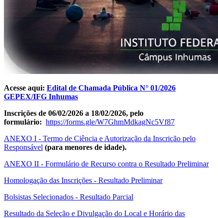
Acesse aqui:
Edital de Chamada Pública N° 01/2026
GEPEX/IFG Inhumas
Inscrições de 06/02/2026 a 18/02/2026, pelo
formulário:
https://forms.gle/W7GhmMdkagNc5Vf87
ANEXO I - Termo de Ciência e Autorização da Inscrição pelo
Responsável
(para menores de idade).
ANEXO II - Formulário de Recurso contra o Resultado Preliminar
Homologação das Inscrições - Resultado Preliminar
Bolsistas Selecionados - Resultado Parcial
Resultado da Seleção e Divulgação do Local e Horário das