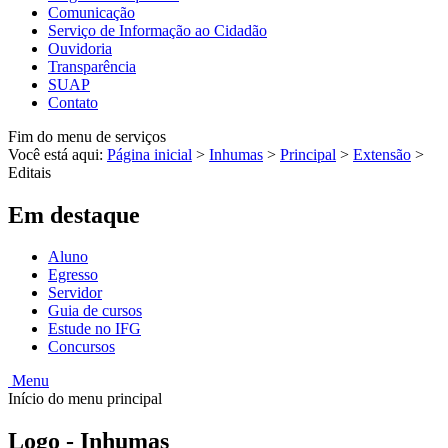
Comunicação
Serviço de Informação ao Cidadão
Ouvidoria
Transparência
SUAP
Contato
Fim do menu de serviços
Você está aqui:
Página inicial
>
Inhumas
>
Principal
>
Extensão
>
Editais
Em destaque
Aluno
Egresso
Servidor
Guia de cursos
Estude no IFG
Concursos
Menu
Início do menu principal
Logo - Inhumas