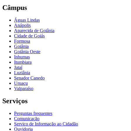
Câmpus
Águas Lindas
Anápolis
Aparecida de Goiânia
Cidade de Goiás
Formosa
Goiânia
Goiânia Oeste
Inhumas
Itumbiara
Jataí
Luziânia
Senador Canedo
Uruaçu
Valparaíso
Serviços
Perguntas frequentes
Comunicação
Serviço de Informação ao Cidadão
Ouvidoria