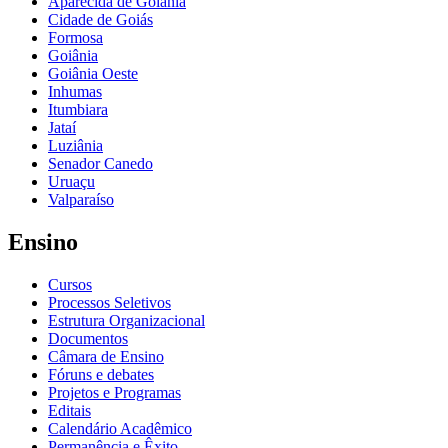
Aparecida de Goiânia
Cidade de Goiás
Formosa
Goiânia
Goiânia Oeste
Inhumas
Itumbiara
Jataí
Luziânia
Senador Canedo
Uruaçu
Valparaíso
Ensino
Cursos
Processos Seletivos
Estrutura Organizacional
Documentos
Câmara de Ensino
Fóruns e debates
Projetos e Programas
Editais
Calendário Acadêmico
Permanência e Êxito