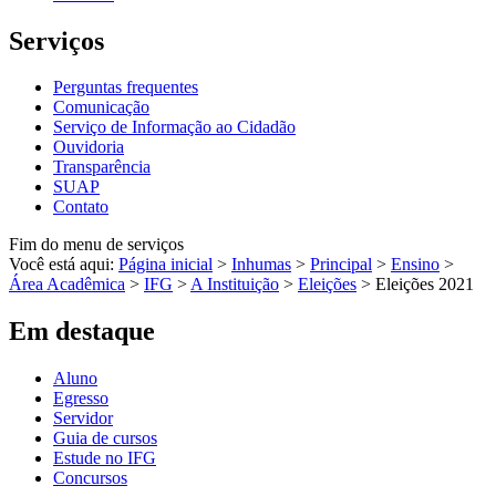
Serviços
Perguntas frequentes
Comunicação
Serviço de Informação ao Cidadão
Ouvidoria
Transparência
SUAP
Contato
Fim do menu de serviços
Você está aqui:
Página inicial
>
Inhumas
>
Principal
>
Ensino
>
Área Acadêmica
>
IFG
>
A Instituição
>
Eleições
>
Eleições 2021
Em destaque
Aluno
Egresso
Servidor
Guia de cursos
Estude no IFG
Concursos