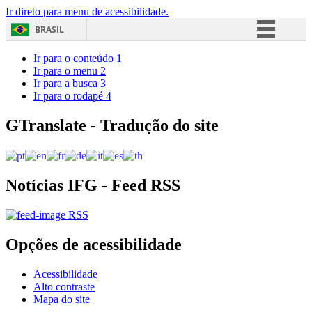
Ir direto para menu de acessibilidade.
BRASIL
Simplifique!
Ir para o conteúdo
1
Ir para o menu
2
Comunica BR
Ir para a busca
3
Ir para o rodapé
4
Participe
Acesso à informação
GTranslate - Tradução do site
Legislação
Canais
Notícias IFG - Feed RSS
RSS
Opções de acessibilidade
Acessibilidade
Alto contraste
Mapa do site