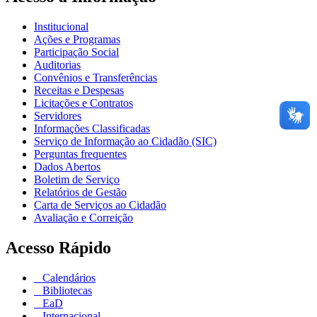
Institucional
Ações e Programas
Participação Social
Auditorias
Convênios e Transferências
Receitas e Despesas
Licitações e Contratos
Servidores
Informações Classificadas
Serviço de Informação ao Cidadão (SIC)
Perguntas frequentes
Dados Abertos
Boletim de Serviço
Relatórios de Gestão
Carta de Serviços ao Cidadão
Avaliação e Correição
Acesso Rápido
Calendários
Bibliotecas
EaD
Internacional