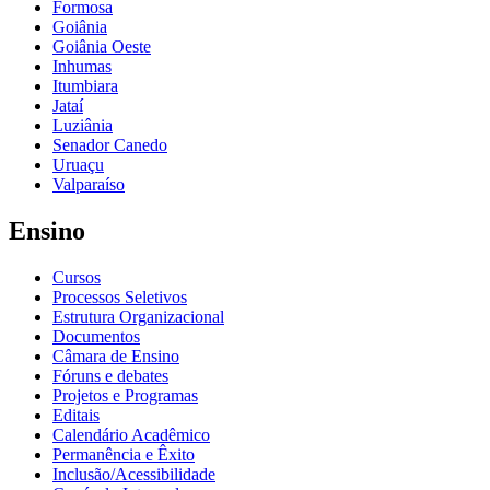
Formosa
Goiânia
Goiânia Oeste
Inhumas
Itumbiara
Jataí
Luziânia
Senador Canedo
Uruaçu
Valparaíso
Ensino
Cursos
Processos Seletivos
Estrutura Organizacional
Documentos
Câmara de Ensino
Fóruns e debates
Projetos e Programas
Editais
Calendário Acadêmico
Permanência e Êxito
Inclusão/Acessibilidade