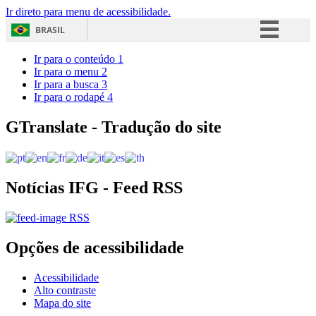
Ir direto para menu de acessibilidade.
BRASIL
Simplifique!
Ir para o conteúdo
1
Ir para o menu
2
Comunica BR
Ir para a busca
3
Ir para o rodapé
4
Participe
Acesso à informação
GTranslate - Tradução do site
Legislação
Canais
Notícias IFG - Feed RSS
RSS
Opções de acessibilidade
Acessibilidade
Alto contraste
Mapa do site