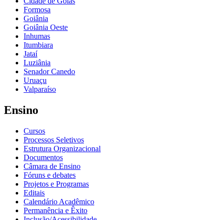
Cidade de Goiás
Formosa
Goiânia
Goiânia Oeste
Inhumas
Itumbiara
Jataí
Luziânia
Senador Canedo
Uruaçu
Valparaíso
Ensino
Cursos
Processos Seletivos
Estrutura Organizacional
Documentos
Câmara de Ensino
Fóruns e debates
Projetos e Programas
Editais
Calendário Acadêmico
Permanência e Êxito
Inclusão/Acessibilidade