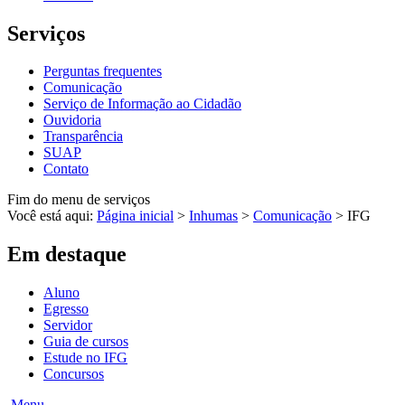
Serviços
Perguntas frequentes
Comunicação
Serviço de Informação ao Cidadão
Ouvidoria
Transparência
SUAP
Contato
Fim do menu de serviços
Você está aqui:
Página inicial
>
Inhumas
>
Comunicação
>
IFG
Em destaque
Aluno
Egresso
Servidor
Guia de cursos
Estude no IFG
Concursos
Menu