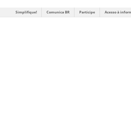
Simplifique!
Comunica BR
Participe
Acesso à infor