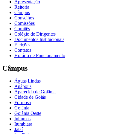
Apresentação
Reitoria
Câmpus
Conselhos
Comissões
Comitês
Colégio de Dirigentes
Documentos Institucionais
Eleições
Contatos
Horário de Funcionamento
Câmpus
Águas Lindas
Anápolis
Aparecida de Goiânia
Cidade de Goiás
Formosa
Goiânia
Goiânia Oeste
Inhumas
Itumbiara
Jataí