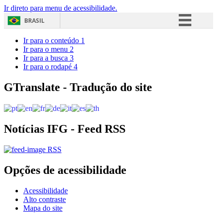
Ir direto para menu de acessibilidade.
BRASIL
Simplifique!
Ir para o conteúdo
1
Ir para o menu
2
Comunica BR
Ir para a busca
3
Ir para o rodapé
4
Participe
Acesso à informação
GTranslate - Tradução do site
Legislação
Canais
Notícias IFG - Feed RSS
RSS
Opções de acessibilidade
Acessibilidade
Alto contraste
Mapa do site