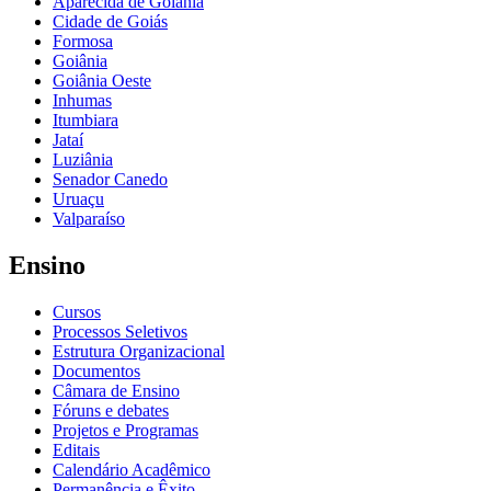
Aparecida de Goiânia
Cidade de Goiás
Formosa
Goiânia
Goiânia Oeste
Inhumas
Itumbiara
Jataí
Luziânia
Senador Canedo
Uruaçu
Valparaíso
Ensino
Cursos
Processos Seletivos
Estrutura Organizacional
Documentos
Câmara de Ensino
Fóruns e debates
Projetos e Programas
Editais
Calendário Acadêmico
Permanência e Êxito