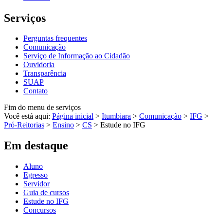
Serviços
Perguntas frequentes
Comunicação
Serviço de Informação ao Cidadão
Ouvidoria
Transparência
SUAP
Contato
Fim do menu de serviços
Você está aqui:
Página inicial
>
Itumbiara
>
Comunicação
>
IFG
>
Pró-Reitorias
>
Ensino
>
CS
>
Estude no IFG
Em destaque
Aluno
Egresso
Servidor
Guia de cursos
Estude no IFG
Concursos