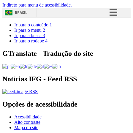
Ir direto para menu de acessibilidade.
BRASIL
Simplifique!
Ir para o conteúdo
1
Ir para o menu
2
Comunica BR
Ir para a busca
3
Ir para o rodapé
4
Participe
Acesso à informação
GTranslate - Tradução do site
Legislação
Canais
Notícias IFG - Feed RSS
RSS
Opções de acessibilidade
Acessibilidade
Alto contraste
Mapa do site