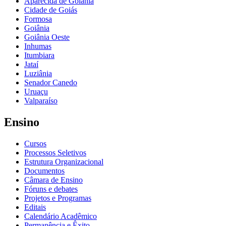
Aparecida de Goiânia
Cidade de Goiás
Formosa
Goiânia
Goiânia Oeste
Inhumas
Itumbiara
Jataí
Luziânia
Senador Canedo
Uruaçu
Valparaíso
Ensino
Cursos
Processos Seletivos
Estrutura Organizacional
Documentos
Câmara de Ensino
Fóruns e debates
Projetos e Programas
Editais
Calendário Acadêmico
Permanência e Êxito