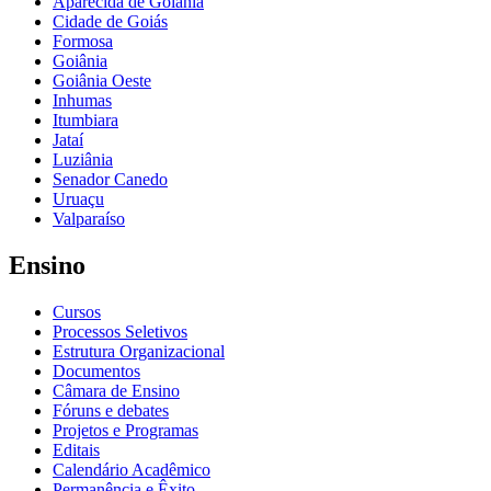
Aparecida de Goiânia
Cidade de Goiás
Formosa
Goiânia
Goiânia Oeste
Inhumas
Itumbiara
Jataí
Luziânia
Senador Canedo
Uruaçu
Valparaíso
Ensino
Cursos
Processos Seletivos
Estrutura Organizacional
Documentos
Câmara de Ensino
Fóruns e debates
Projetos e Programas
Editais
Calendário Acadêmico
Permanência e Êxito