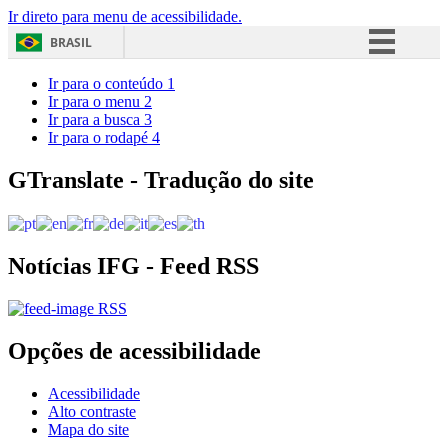
Ir direto para menu de acessibilidade.
BRASIL
Simplifique!
Ir para o conteúdo
1
Ir para o menu
2
Comunica BR
Ir para a busca
3
Ir para o rodapé
4
Participe
Acesso à informação
GTranslate - Tradução do site
Legislação
Canais
Notícias IFG - Feed RSS
RSS
Opções de acessibilidade
Acessibilidade
Alto contraste
Mapa do site