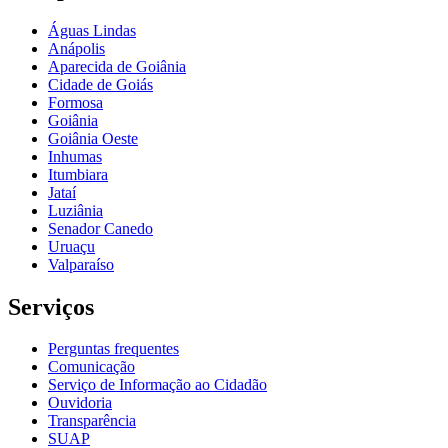
Águas Lindas
Anápolis
Aparecida de Goiânia
Cidade de Goiás
Formosa
Goiânia
Goiânia Oeste
Inhumas
Itumbiara
Jataí
Luziânia
Senador Canedo
Uruaçu
Valparaíso
Serviços
Perguntas frequentes
Comunicação
Serviço de Informação ao Cidadão
Ouvidoria
Transparência
SUAP