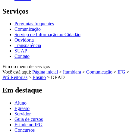
Serviços
Perguntas frequentes
Comunicação
Serviço de Informação ao Cidadão
Ouvidoria
Transparência
SUAP
Contato
Fim do menu de serviços
Você está aqui:
Página inicial
>
Itumbiara
>
Comunicação
>
IFG
>
Pró-Reitorias
>
Ensino
>
DEAD
Em destaque
Aluno
Egresso
Servidor
Guia de cursos
Estude no IFG
Concursos