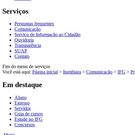
Serviços
Perguntas frequentes
Comunicação
Serviço de Informação ao Cidadão
Ouvidoria
Transparência
SUAP
Contato
Fim do menu de serviços
Você está aqui:
Página inicial
>
Itumbiara
>
Comunicação
>
IFG
>
Pr
Em destaque
Aluno
Egresso
Servidor
Guia de cursos
Estude no IFG
Concursos
Menu