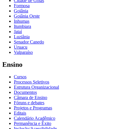
Cidade de Goiás
Formosa
Goiânia
Goiânia Oeste
Inhumas
Itumbiara
Jataí
Luziânia
Senador Canedo
Uruaçu
Valparaíso
Ensino
Cursos
Processos Seletivos
Estrutura Organizacional
Documentos
Câmara de Ensino
Fóruns e debates
Projetos e Programas
Editais
Calendário Acadêmico
Permanência e Êxito
Inclusão/Acessibilidade