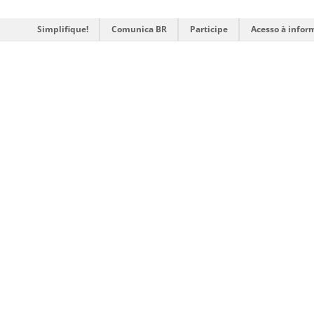
Simplifique!
Comunica BR
Participe
Acesso à infor