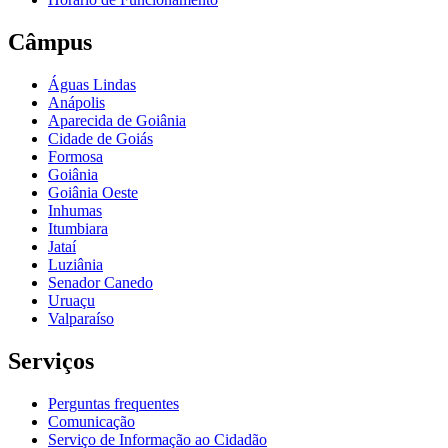
Câmpus
Águas Lindas
Anápolis
Aparecida de Goiânia
Cidade de Goiás
Formosa
Goiânia
Goiânia Oeste
Inhumas
Itumbiara
Jataí
Luziânia
Senador Canedo
Uruaçu
Valparaíso
Serviços
Perguntas frequentes
Comunicação
Serviço de Informação ao Cidadão