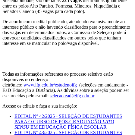
Sustentabilidade, são ofertadas
225 vagas
distribuídas igualmente
entre os polos Alto Paraíso, Formosa, Mineiros, Niquelândia e
Senador Canedo (45 vagas para cada polo).
De acordo com o edital publicado, atendendo exclusivamente ao
interesse público e não havendo classificados para o preenchimento
das vagas em determinados polos, a Comissão de Seleção poderá
convocar candidatos classificados em outros polos que tenham
interesse em se matricular no polo/vaga disponível.
Todas as informações referentes ao processo seletivo estão
disponíveis no endereço
eletrônico:
www.ifg.edu.br/estudenoifg
(seleções em andamento -
EaD Educação a Distância). As dúvidas sobre a seleção podem ser
esclarecidas pelo e-mail:
selecao.ead@ifg.edu.br
.
Acesse os editais e faça a sua inscrição:
EDITAL Nº 42/2025 - SELEÇÃO DE ESTUDANTES
PARA O CURSO DE PÓS-GRADUAÇÃO
LATO
SENSU
EM EDUCAÇÃO FÍSICA ESCOLAR
EDITAL Nº 43/2025 - SELEÇÃO DE ESTUDANTES