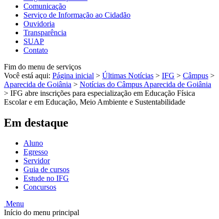
Comunicação
Serviço de Informação ao Cidadão
Ouvidoria
Transparência
SUAP
Contato
Fim do menu de serviços
Você está aqui:
Página inicial
>
Últimas Notícias
>
IFG
>
Câmpus
>
Aparecida de Goiânia
>
Notícias do Câmpus Aparecida de Goiânia
>
IFG abre inscrições para especialização em Educação Física
Escolar e em Educação, Meio Ambiente e Sustentabilidade
Em destaque
Aluno
Egresso
Servidor
Guia de cursos
Estude no IFG
Concursos
Menu
Início do menu principal