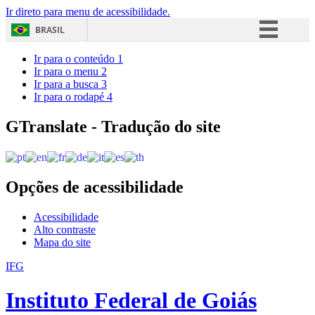
Ir direto para menu de acessibilidade.
BRASIL
Simplifique!
Ir para o conteúdo
1
Ir para o menu
2
Comunica BR
Ir para a busca
3
Ir para o rodapé
4
Participe
Acesso à informação
GTranslate - Tradução do site
Legislação
Canais
Opções de acessibilidade
Acessibilidade
Alto contraste
Mapa do site
IFG
Instituto Federal de Goiás