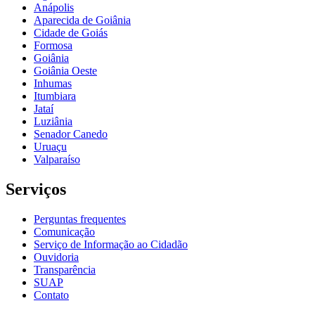
Anápolis
Aparecida de Goiânia
Cidade de Goiás
Formosa
Goiânia
Goiânia Oeste
Inhumas
Itumbiara
Jataí
Luziânia
Senador Canedo
Uruaçu
Valparaíso
Serviços
Perguntas frequentes
Comunicação
Serviço de Informação ao Cidadão
Ouvidoria
Transparência
SUAP
Contato