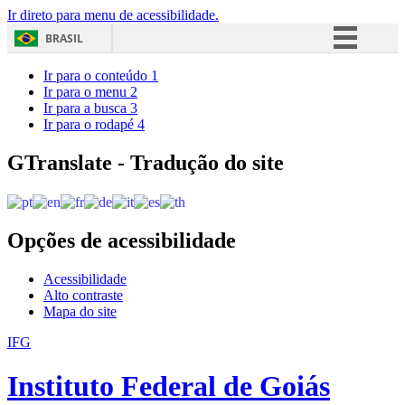
Ir direto para menu de acessibilidade.
BRASIL
Simplifique!
Ir para o conteúdo
1
Ir para o menu
2
Comunica BR
Ir para a busca
3
Ir para o rodapé
4
Participe
Acesso à informação
GTranslate - Tradução do site
Legislação
Canais
Opções de acessibilidade
Acessibilidade
Alto contraste
Mapa do site
IFG
Instituto Federal de Goiás