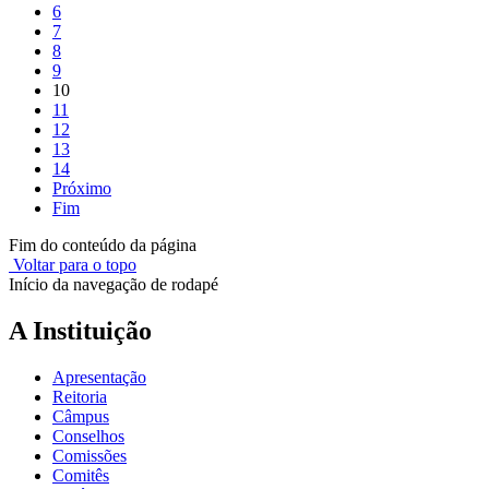
6
7
8
9
10
11
12
13
14
Próximo
Fim
Fim do conteúdo da página
Voltar para o topo
Início da navegação de rodapé
A Instituição
Apresentação
Reitoria
Câmpus
Conselhos
Comissões
Comitês