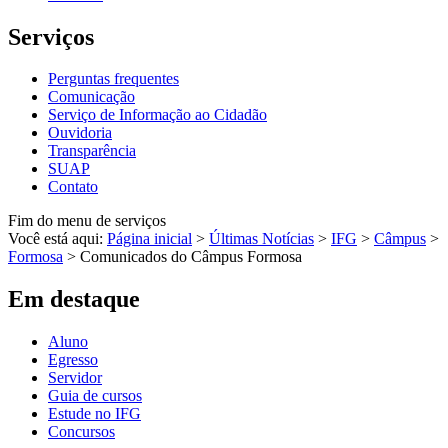
Serviços
Perguntas frequentes
Comunicação
Serviço de Informação ao Cidadão
Ouvidoria
Transparência
SUAP
Contato
Fim do menu de serviços
Você está aqui:
Página inicial
>
Últimas Notícias
>
IFG
>
Câmpus
>
Formosa
>
Comunicados do Câmpus Formosa
Em destaque
Aluno
Egresso
Servidor
Guia de cursos
Estude no IFG
Concursos