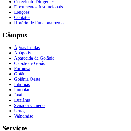
Colégio de Dirigentes
Documentos Institucionais
Eleições
Contatos
Horário de Funcionamento
Câmpus
Águas Lindas
Anápolis
Aparecida de Goiânia
Cidade de Goiás
Formosa
Goiânia
Goiânia Oeste
Inhumas
Itumbiara
Jataí
Luziânia
Senador Canedo
Uruaçu
Valparaíso
Serviços