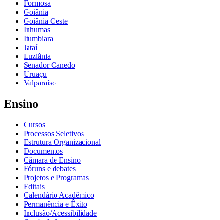
Formosa
Goiânia
Goiânia Oeste
Inhumas
Itumbiara
Jataí
Luziânia
Senador Canedo
Uruaçu
Valparaíso
Ensino
Cursos
Processos Seletivos
Estrutura Organizacional
Documentos
Câmara de Ensino
Fóruns e debates
Projetos e Programas
Editais
Calendário Acadêmico
Permanência e Êxito
Inclusão/Acessibilidade