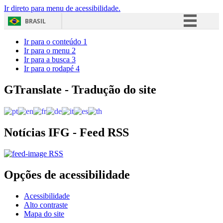
Ir direto para menu de acessibilidade.
BRASIL
Simplifique!
Ir para o conteúdo
1
Ir para o menu
2
Comunica BR
Ir para a busca
3
Ir para o rodapé
4
Participe
Acesso à informação
GTranslate - Tradução do site
Legislação
Canais
Notícias IFG - Feed RSS
RSS
Opções de acessibilidade
Acessibilidade
Alto contraste
Mapa do site