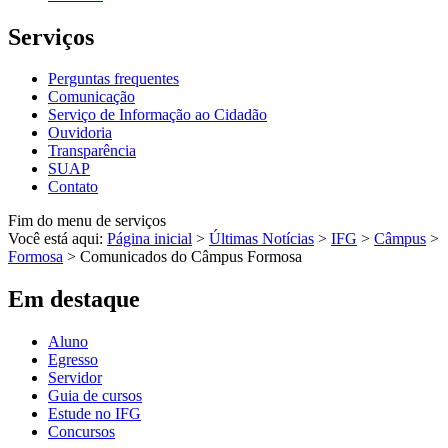
Serviços
Perguntas frequentes
Comunicação
Serviço de Informação ao Cidadão
Ouvidoria
Transparência
SUAP
Contato
Fim do menu de serviços
Você está aqui:
Página inicial
>
Últimas Notícias
>
IFG
>
Câmpus
>
Formosa
>
Comunicados do Câmpus Formosa
Em destaque
Aluno
Egresso
Servidor
Guia de cursos
Estude no IFG
Concursos