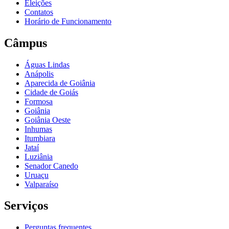
Eleições
Contatos
Horário de Funcionamento
Câmpus
Águas Lindas
Anápolis
Aparecida de Goiânia
Cidade de Goiás
Formosa
Goiânia
Goiânia Oeste
Inhumas
Itumbiara
Jataí
Luziânia
Senador Canedo
Uruaçu
Valparaíso
Serviços
Perguntas frequentes