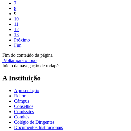
7
8
9
10
11
12
13
Próximo
Fim
Fim do conteúdo da página
Voltar para o topo
Início da navegação de rodapé
A Instituição
Apresentação
Reitoria
Câmpus
Conselhos
Comissões
Comitês
Colégio de Dirigentes
Documentos Institucionais