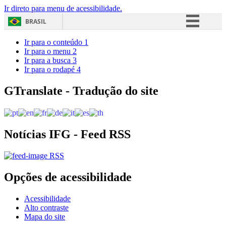
Ir direto para menu de acessibilidade.
BRASIL
Simplifique!
Ir para o conteúdo
1
Ir para o menu
2
Comunica BR
Ir para a busca
3
Ir para o rodapé
4
Participe
Acesso à informação
GTranslate - Tradução do site
Legislação
Canais
Notícias IFG - Feed RSS
RSS
Opções de acessibilidade
Acessibilidade
Alto contraste
Mapa do site