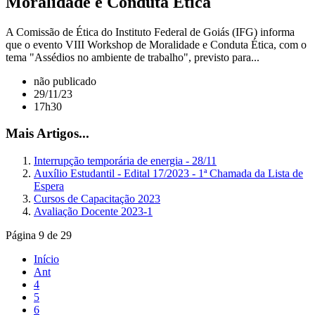
Moralidade e Conduta Ética
A Comissão de Ética do Instituto Federal de Goiás (IFG) informa
que o evento VIII Workshop de Moralidade e Conduta Ética, com o
tema "Assédios no ambiente de trabalho", previsto para...
não publicado
29/11/23
17h30
Mais Artigos...
Interrupção temporária de energia - 28/11
Auxílio Estudantil - Edital 17/2023 - 1ª Chamada da Lista de
Espera
Cursos de Capacitação 2023
Avaliação Docente 2023-1
Página 9 de 29
Início
Ant
4
5
6