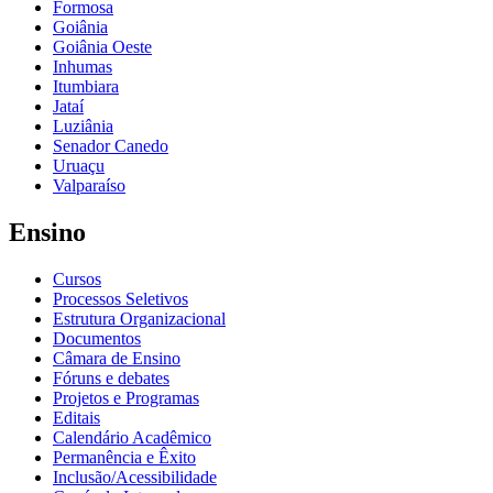
Formosa
Goiânia
Goiânia Oeste
Inhumas
Itumbiara
Jataí
Luziânia
Senador Canedo
Uruaçu
Valparaíso
Ensino
Cursos
Processos Seletivos
Estrutura Organizacional
Documentos
Câmara de Ensino
Fóruns e debates
Projetos e Programas
Editais
Calendário Acadêmico
Permanência e Êxito
Inclusão/Acessibilidade