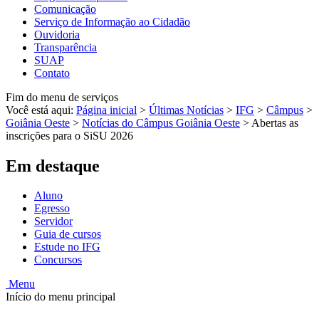
Comunicação
Serviço de Informação ao Cidadão
Ouvidoria
Transparência
SUAP
Contato
Fim do menu de serviços
Você está aqui:
Página inicial
>
Últimas Notícias
>
IFG
>
Câmpus
>
Goiânia Oeste
>
Notícias do Câmpus Goiânia Oeste
>
Abertas as
inscrições para o SiSU 2026
Em destaque
Aluno
Egresso
Servidor
Guia de cursos
Estude no IFG
Concursos
Menu
Início do menu principal