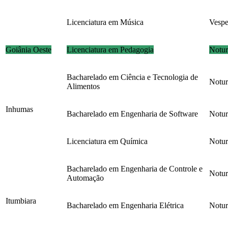
Licenciatura em Música
Vespe
Goiânia Oeste
Licenciatura em Pedagogia
Notu
Bacharelado em Ciência e Tecnologia de
Notu
Alimentos
Inhumas
Bacharelado em Engenharia de Software
Notu
Licenciatura em Química
Notu
Bacharelado em Engenharia de Controle e
Notu
Automação
Itumbiara
Bacharelado em Engenharia Elétrica
Notu