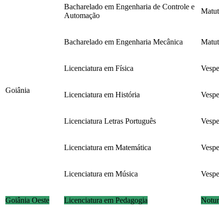
Bacharelado em Engenharia de Controle e
Matut
Automação
Bacharelado em Engenharia Mecânica
Matut
Licenciatura em Física
Vespe
Goiânia
Licenciatura em História
Vespe
Licenciatura Letras Português
Vespe
Licenciatura em Matemática
Vespe
Licenciatura em Música
Vespe
Goiânia Oeste
Licenciatura em Pedagogia
Notu