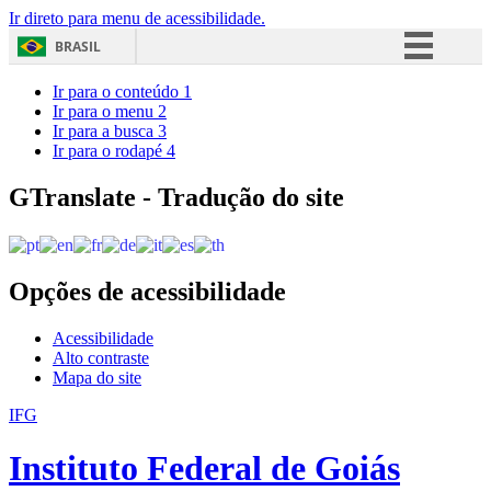
Ir direto para menu de acessibilidade.
BRASIL
Simplifique!
Ir para o conteúdo
1
Ir para o menu
2
Comunica BR
Ir para a busca
3
Ir para o rodapé
4
Participe
Acesso à informação
GTranslate - Tradução do site
Legislação
Canais
Opções de acessibilidade
Acessibilidade
Alto contraste
Mapa do site
IFG
Instituto Federal de Goiás