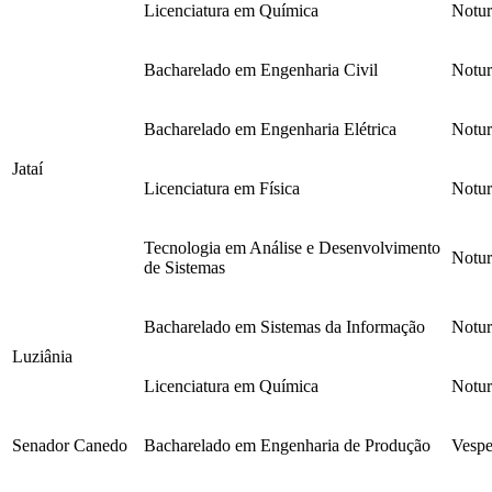
Licenciatura em Química
Notu
Bacharelado em Engenharia Civil
Notu
Bacharelado em Engenharia Elétrica
Notu
Jataí
Licenciatura em Física
Notu
Tecnologia em Análise e Desenvolvimento
Notu
de Sistemas
Bacharelado em Sistemas da Informação
Notu
Luziânia
Licenciatura em Química
Notu
Senador Canedo
Bacharelado em Engenharia de Produção
Vespe