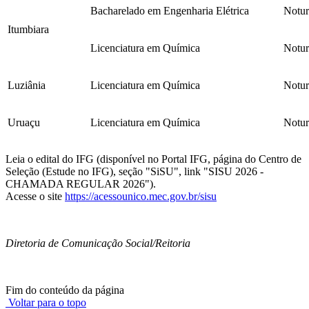
Bacharelado em Engenharia Elétrica
Notu
Itumbiara
Licenciatura em Química
Notu
Luziânia
Licenciatura em Química
Notu
Uruaçu
Licenciatura em Química
Notu
Leia o edital do IFG (disponível no Portal IFG, página do Centro de
Seleção (Estude no IFG), seção "SiSU", link "SISU 2026 -
CHAMADA REGULAR 2026").
Acesse o site
https://acessounico.mec.gov.br/sisu
Diretoria de Comunicação Social/Reitoria
Fim do conteúdo da página
Voltar para o topo