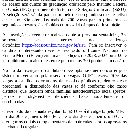
de acesso aos cursos de graduação ofertados pelo Instituto Federal
de Goiás (IFG), por meio do Sistema de Seleção Unificada (SiSU).
A seleção será válida para o primeiro e o segundo semestre letivo
deste ano. São ofertadas mais de 700 vagas para o primeiro e o
segundo semestres, distribuídas entre os 14 câmpus da Instituição.
As inscrições devem ser realizadas até a próxima sexta-feira, 23,
somente pela internet no endereço
eletrônico
https://acessounico.mec.gov.br/sisu
. Para se inscrever, o
candidato interessado deve ter realizado o Exame Nacional do
Ensino Médio (Enem) em uma das edições de 2023, 2024 ou 2025 e
ter obtido nota maior que zero e pelo menos 300 pontos na redação.
No ato da inscrição, o candidato deve optar se quer concorrer pelo
sistema universal ou pela reserva de vagas. O IFG reserva 50% das
vagas a candidatos oriundos de escolas públicas e, dentro deste
porcentual, a distribuição das vagas se dá conforme oito casos
distintos, que incluem renda familiar, autodeclaração racial (pretos,
pardos e indígenas) e deficiência física, isoladamente ou
combinadas.
O resultado da chamada regular do SiSU será divulgado pelo MEC,
no dia 29 de janeiro. No IFG, até o dia 30 de janeiro, o IFG vai
divulgar os editais complementares de matrículas para os aprovados
na chamada regular.