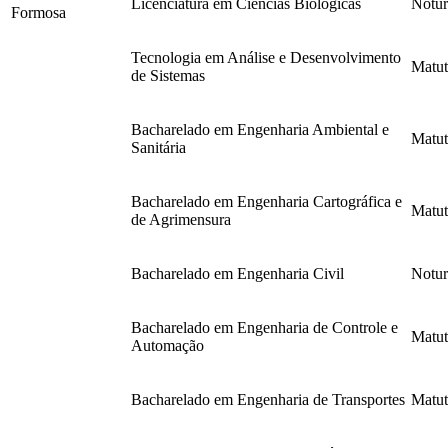
Licenciatura em Ciências Biológicas
Notu
Formosa
Tecnologia em Análise e Desenvolvimento
Matut
de Sistemas
Bacharelado em Engenharia Ambiental e
Matut
Sanitária
Bacharelado em Engenharia Cartográfica e
Matut
de Agrimensura
Bacharelado em Engenharia Civil
Notu
Bacharelado em Engenharia de Controle e
Matut
Automação
Bacharelado em Engenharia de Transportes
Matut