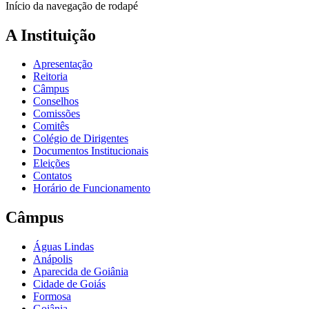
Início da navegação de rodapé
A Instituição
Apresentação
Reitoria
Câmpus
Conselhos
Comissões
Comitês
Colégio de Dirigentes
Documentos Institucionais
Eleições
Contatos
Horário de Funcionamento
Câmpus
Águas Lindas
Anápolis
Aparecida de Goiânia
Cidade de Goiás
Formosa
Goiânia