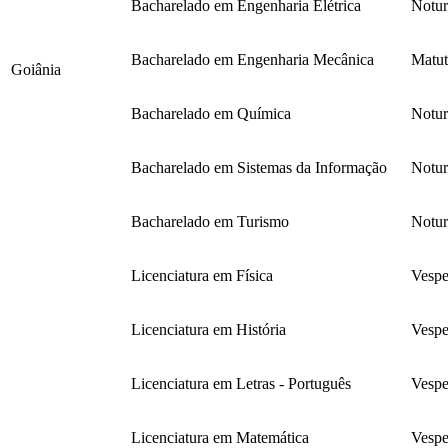
Bacharelado em Engenharia Elétrica
Notu
Bacharelado em Engenharia Mecânica
Matut
Goiânia
Bacharelado em Química
Notu
Bacharelado em Sistemas da Informação
Notu
Bacharelado em Turismo
Notu
Licenciatura em Física
Vespe
Licenciatura em História
Vespe
Licenciatura em Letras - Português
Vespe
Licenciatura em Matemática
Vespe