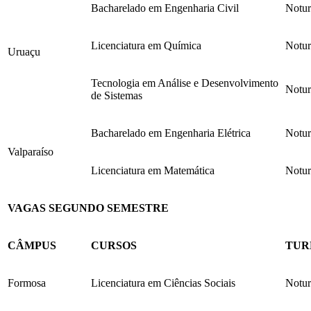
Bacharelado em Engenharia Civil
Notu
Licenciatura em Química
Notu
Uruaçu
Tecnologia em Análise e Desenvolvimento
Notu
de Sistemas
Bacharelado em Engenharia Elétrica
Notu
Valparaíso
Licenciatura em Matemática
Notu
VAGAS SEGUNDO SEMESTRE
CÂMPUS
CURSOS
TUR
Formosa
Licenciatura em Ciências Sociais
Notu