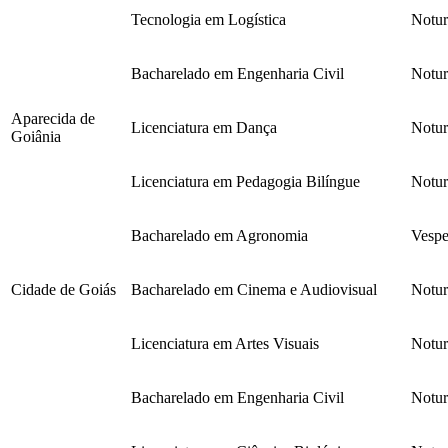
Tecnologia em Logística
Notu
Bacharelado em Engenharia Civil
Notu
Aparecida de
Licenciatura em Dança
Notu
Goiânia
Licenciatura em Pedagogia Bilíngue
Notu
Bacharelado em Agronomia
Vespe
Cidade de Goiás
Bacharelado em Cinema e Audiovisual
Notu
Licenciatura em Artes Visuais
Notu
Bacharelado em Engenharia Civil
Notu