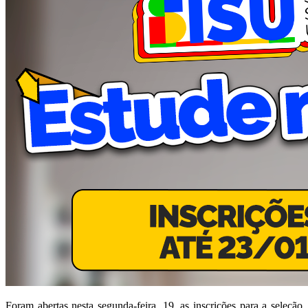
Foram abertas nesta segunda-feira, 19, as inscrições para a seleção