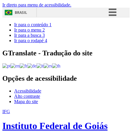
Ir direto para menu de acessibilidade.
BRASIL
Simplifique!
Ir para o conteúdo
1
Ir para o menu
2
Comunica BR
Ir para a busca
3
Ir para o rodapé
4
Participe
Acesso à informação
GTranslate - Tradução do site
Legislação
Canais
Opções de acessibilidade
Acessibilidade
Alto contraste
Mapa do site
IFG
Instituto Federal de Goiás