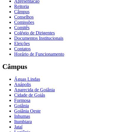
Apresentação
Reitoria
Câmpus
Conselhos
Comissões
Comitês
Colégio de Dirigentes
Documentos Institucionais
Eleições
Contatos
Horário de Funcionamento
Câmpus
Águas Lindas
Anápolis
Aparecida de Goiânia
Cidade de Goiás
Formosa
Goiânia
Goiânia Oeste
Inhumas
Itumbiara
Jataí