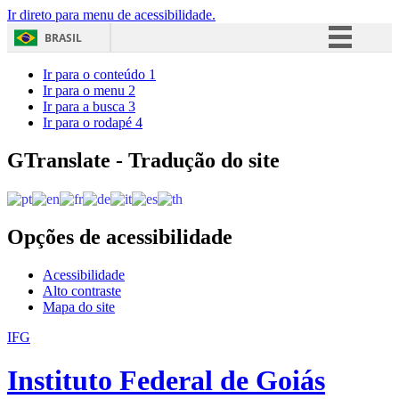
Ir direto para menu de acessibilidade.
BRASIL
Simplifique!
Ir para o conteúdo
1
Ir para o menu
2
Comunica BR
Ir para a busca
3
Ir para o rodapé
4
Participe
Acesso à informação
GTranslate - Tradução do site
Legislação
Canais
Opções de acessibilidade
Acessibilidade
Alto contraste
Mapa do site
IFG
Instituto Federal de Goiás