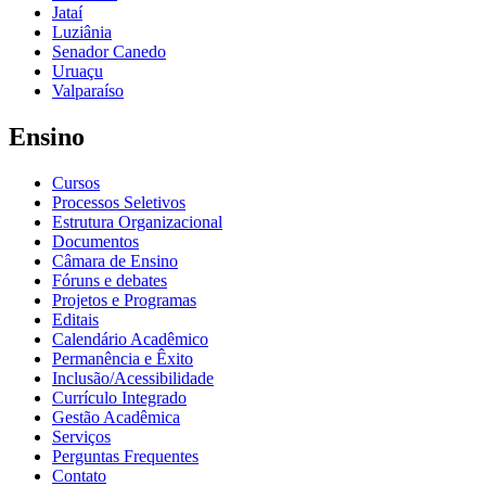
Jataí
Luziânia
Senador Canedo
Uruaçu
Valparaíso
Ensino
Cursos
Processos Seletivos
Estrutura Organizacional
Documentos
Câmara de Ensino
Fóruns e debates
Projetos e Programas
Editais
Calendário Acadêmico
Permanência e Êxito
Inclusão/Acessibilidade
Currículo Integrado
Gestão Acadêmica
Serviços
Perguntas Frequentes
Contato