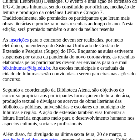
Cultural Leitores(as) Destaque. O evento é uma ação de extensão do
IFG-Câmpus Inhumas, sendo constituído por oficinas, mediação de
leitura e produção da coletânea Leitura e Criação 7.
Tradicionalmente, são premiados os participantes que leram mais
obras literárias e produziram mais resenhas ao longo do ano. Nesta
edição, será premiado também o autor da melhor resenha.
As
inscrições
para o concurso devem ser realizadas, por meio
eletrônico, no endereço do Sistema Unificado de Gestão de
Extensão e Pesquisa (Sugep) do IFG. Enquanto as aulas estiverem
suspensas por causa da pandemia do novo coronavírus, as resenhas
elaboradas pelos participantes devem ser enviadas para o e-mail
bib.inhumas@ifg.edu.br
. As escolas municipais e estaduais da
cidade de Inhumas serão convidadas a serem parceiras nas ações do
concurso.
Segundo a coordenação da Biblioteca Atena, são objetivos do
concurso propiciar aos participantes formação em leitura literária,
produção textual e divulgar os acervos de obras literárias das
bibliotecas públicas, universitárias e escolares do município de
Inhumas e região. A ação de extensão também visa fomentar a
leitura literária enquanto meio para o desenvolvimento humano nos
aspectos culturais, sociais e profissionais.
Além disso, foi divulgado na última sexta-feira, 20 de março, o
resultado final das propostas
apresentadas em resposta ao Edital de