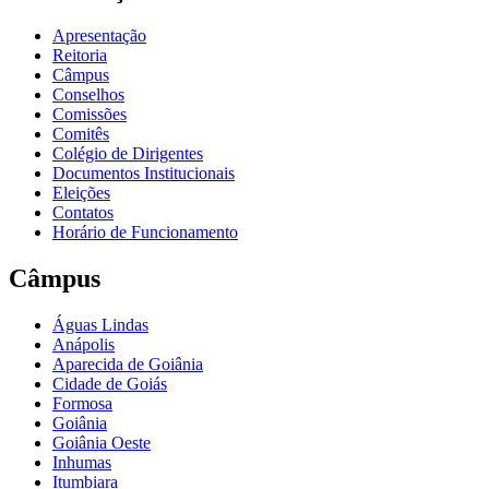
Apresentação
Reitoria
Câmpus
Conselhos
Comissões
Comitês
Colégio de Dirigentes
Documentos Institucionais
Eleições
Contatos
Horário de Funcionamento
Câmpus
Águas Lindas
Anápolis
Aparecida de Goiânia
Cidade de Goiás
Formosa
Goiânia
Goiânia Oeste
Inhumas
Itumbiara