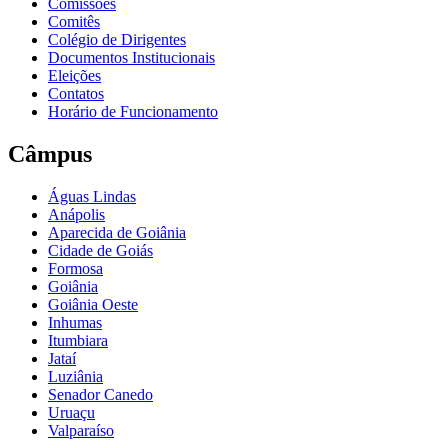
Comissões
Comitês
Colégio de Dirigentes
Documentos Institucionais
Eleições
Contatos
Horário de Funcionamento
Câmpus
Águas Lindas
Anápolis
Aparecida de Goiânia
Cidade de Goiás
Formosa
Goiânia
Goiânia Oeste
Inhumas
Itumbiara
Jataí
Luziânia
Senador Canedo
Uruaçu
Valparaíso