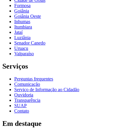
Cidade de Goiás
Formosa
Goiânia
Goiânia Oeste
Inhumas
Itumbiara
Jataí
Luziânia
Senador Canedo
Uruaçu
Valparaíso
Serviços
Perguntas frequentes
Comunicação
Serviço de Informação ao Cidadão
Ouvidoria
Transparência
SUAP
Contato
Em destaque