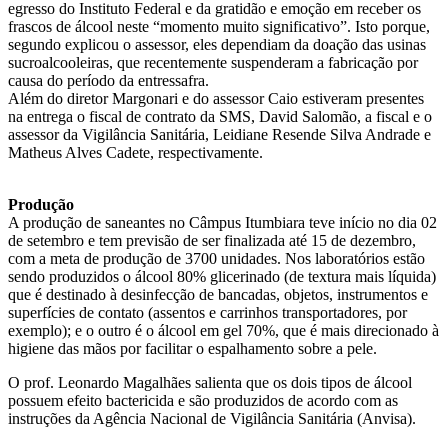
egresso do Instituto Federal e da gratidão e emoção em receber os
frascos de álcool neste “momento muito significativo”. Isto porque,
segundo explicou o assessor, eles dependiam da doação das usinas
sucroalcooleiras, que recentemente suspenderam a fabricação por
causa do período da entressafra.
Além do diretor Margonari e do assessor Caio estiveram presentes
na entrega o fiscal de contrato da SMS, David Salomão, a fiscal e o
assessor da Vigilância Sanitária, Leidiane Resende Silva Andrade e
Matheus Alves Cadete, respectivamente.
Produção
A produção de saneantes no Câmpus Itumbiara teve início no dia 02
de setembro e tem previsão de ser finalizada até 15 de dezembro,
com a meta de produção de 3700 unidades. Nos laboratórios estão
sendo produzidos o álcool 80% glicerinado (de textura mais líquida)
que é destinado à desinfecção de bancadas, objetos, instrumentos e
superfícies de contato (assentos e carrinhos transportadores, por
exemplo); e o outro é o álcool em gel 70%, que é mais direcionado à
higiene das mãos por facilitar o espalhamento sobre a pele.
O prof. Leonardo Magalhães salienta que os dois tipos de álcool
possuem efeito bactericida e são produzidos de acordo com as
instruções da Agência Nacional de Vigilância Sanitária (Anvisa).