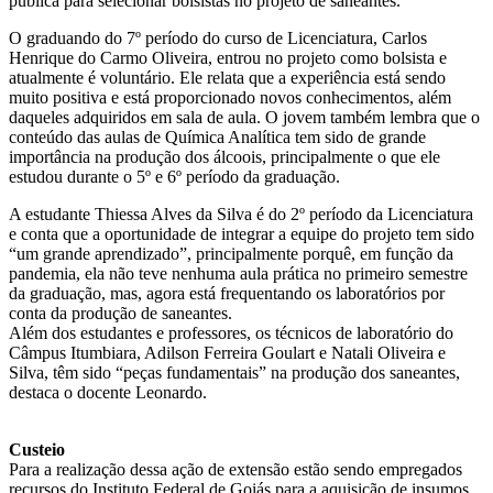
pública para selecionar bolsistas no projeto de saneantes.
O graduando do 7º período do curso de Licenciatura, Carlos
Henrique do Carmo Oliveira, entrou no projeto como bolsista e
atualmente é voluntário. Ele relata que a experiência está sendo
muito positiva e está proporcionado novos conhecimentos, além
daqueles adquiridos em sala de aula. O jovem também lembra que o
conteúdo das aulas de Química Analítica tem sido de grande
importância na produção dos álcoois, principalmente o que ele
estudou durante o 5º e 6º período da graduação.
A estudante Thiessa Alves da Silva é do 2º período da Licenciatura
e conta que a oportunidade de integrar a equipe do projeto tem sido
“um grande aprendizado”, principalmente porquê, em função da
pandemia, ela não teve nenhuma aula prática no primeiro semestre
da graduação, mas, agora está frequentando os laboratórios por
conta da produção de saneantes.
Além dos estudantes e professores, os técnicos de laboratório do
Câmpus Itumbiara, Adilson Ferreira Goulart e Natali Oliveira e
Silva, têm sido “peças fundamentais” na produção dos saneantes,
destaca o docente Leonardo.
Custeio
Para a realização dessa ação de extensão estão sendo empregados
recursos do Instituto Federal de Goiás para a aquisição de insumos