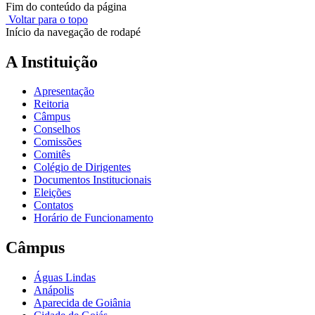
Fim do conteúdo da página
Voltar para o topo
Início da navegação de rodapé
A Instituição
Apresentação
Reitoria
Câmpus
Conselhos
Comissões
Comitês
Colégio de Dirigentes
Documentos Institucionais
Eleições
Contatos
Horário de Funcionamento
Câmpus
Águas Lindas
Anápolis
Aparecida de Goiânia