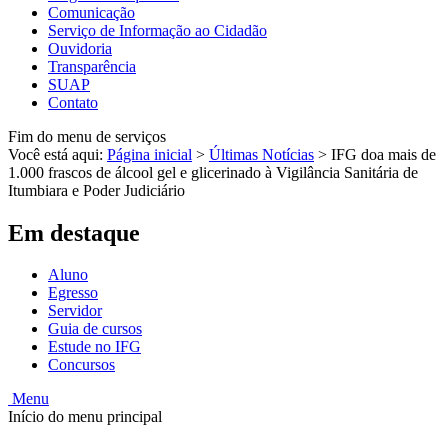
Comunicação
Serviço de Informação ao Cidadão
Ouvidoria
Transparência
SUAP
Contato
Fim do menu de serviços
Você está aqui:
Página inicial
>
Últimas Notícias
>
IFG doa mais de
1.000 frascos de álcool gel e glicerinado à Vigilância Sanitária de
Itumbiara e Poder Judiciário
Em destaque
Aluno
Egresso
Servidor
Guia de cursos
Estude no IFG
Concursos
Menu
Início do menu principal