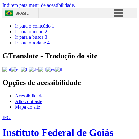
Ir direto para menu de acessibilidade.
BRASIL
Simplifique!
Ir para o conteúdo
1
Ir para o menu
2
Comunica BR
Ir para a busca
3
Ir para o rodapé
4
Participe
Acesso à informação
GTranslate - Tradução do site
Legislação
Canais
Opções de acessibilidade
Acessibilidade
Alto contraste
Mapa do site
IFG
Instituto Federal de Goiás