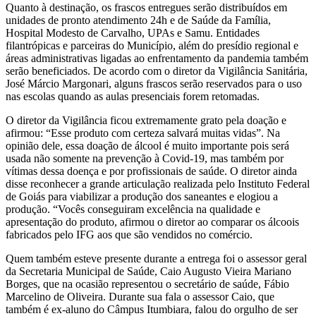
Quanto à destinação, os frascos entregues serão distribuídos em
unidades de pronto atendimento 24h e de Saúde da Família,
Hospital Modesto de Carvalho, UPAs e Samu. Entidades
filantrópicas e parceiras do Município, além do presídio regional e
áreas administrativas ligadas ao enfrentamento da pandemia também
serão beneficiados. De acordo com o diretor da Vigilância Sanitária,
José Márcio Margonari, alguns frascos serão reservados para o uso
nas escolas quando as aulas presenciais forem retomadas.
O diretor da Vigilância ficou extremamente grato pela doação e
afirmou: “Esse produto com certeza salvará muitas vidas”. Na
opinião dele, essa doação de álcool é muito importante pois será
usada não somente na prevenção à Covid-19, mas também por
vítimas dessa doença e por profissionais de saúde. O diretor ainda
disse reconhecer a grande articulação realizada pelo Instituto Federal
de Goiás para viabilizar a produção dos saneantes e elogiou a
produção. “Vocês conseguiram excelência na qualidade e
apresentação do produto, afirmou o diretor ao comparar os álcoois
fabricados pelo IFG aos que são vendidos no comércio.
Quem também esteve presente durante a entrega foi o assessor geral
da Secretaria Municipal de Saúde, Caio Augusto Vieira Mariano
Borges, que na ocasião representou o secretário de saúde, Fábio
Marcelino de Oliveira. Durante sua fala o assessor Caio, que
também é ex-aluno do Câmpus Itumbiara, falou do orgulho de ser