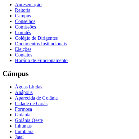
Apresentação
Reitoria
Câmpus
Conselhos
Comissões
Comitês
Colégio de Dirigentes
Documentos Institucionais
Eleições
Contatos
Horário de Funcionamento
Câmpus
Águas Lindas
Anápolis
Aparecida de Goiânia
Cidade de Goiás
Formosa
Goiânia
Goiânia Oeste
Inhumas
Itumbiara
Jataí