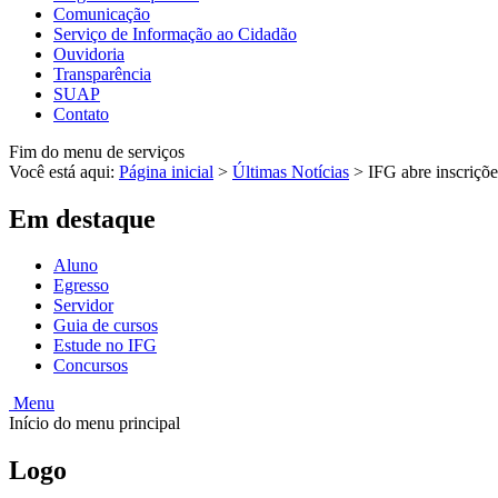
Comunicação
Serviço de Informação ao Cidadão
Ouvidoria
Transparência
SUAP
Contato
Fim do menu de serviços
Você está aqui:
Página inicial
>
Últimas Notícias
>
IFG abre inscriçõe
Em destaque
Aluno
Egresso
Servidor
Guia de cursos
Estude no IFG
Concursos
Menu
Início do menu principal
Logo