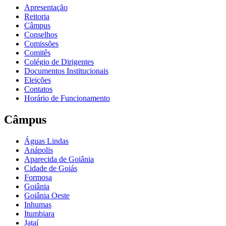
Apresentação
Reitoria
Câmpus
Conselhos
Comissões
Comitês
Colégio de Dirigentes
Documentos Institucionais
Eleições
Contatos
Horário de Funcionamento
Câmpus
Águas Lindas
Anápolis
Aparecida de Goiânia
Cidade de Goiás
Formosa
Goiânia
Goiânia Oeste
Inhumas
Itumbiara
Jataí