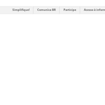
Simplifique!
Comunica BR
Participe
Acesso à infor