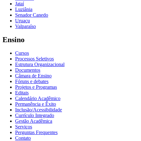
Jataí
Luziânia
Senador Canedo
Uruaçu
Valparaíso
Ensino
Cursos
Processos Seletivos
Estrutura Organizacional
Documentos
Câmara de Ensino
Fóruns e debates
Projetos e Programas
Editais
Calendário Acadêmico
Permanência e Êxito
Inclusão/Acessibilidade
Currículo Integrado
Gestão Acadêmica
Serviços
Perguntas Frequentes
Contato