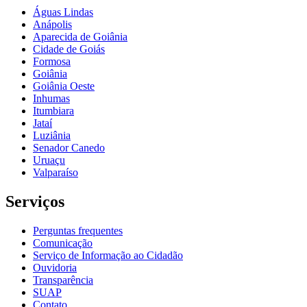
Águas Lindas
Anápolis
Aparecida de Goiânia
Cidade de Goiás
Formosa
Goiânia
Goiânia Oeste
Inhumas
Itumbiara
Jataí
Luziânia
Senador Canedo
Uruaçu
Valparaíso
Serviços
Perguntas frequentes
Comunicação
Serviço de Informação ao Cidadão
Ouvidoria
Transparência
SUAP
Contato