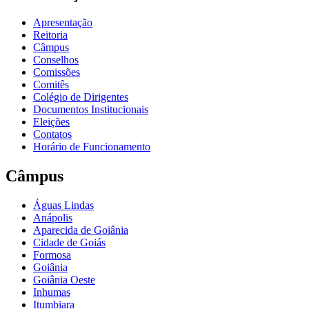
Apresentação
Reitoria
Câmpus
Conselhos
Comissões
Comitês
Colégio de Dirigentes
Documentos Institucionais
Eleições
Contatos
Horário de Funcionamento
Câmpus
Águas Lindas
Anápolis
Aparecida de Goiânia
Cidade de Goiás
Formosa
Goiânia
Goiânia Oeste
Inhumas
Itumbiara