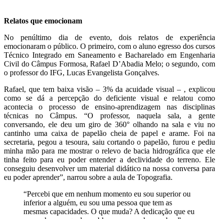
Relatos que emocionam
No penúltimo dia de evento, dois relatos de experiência
emocionaram o público. O primeiro, com o aluno egresso dos cursos
Técnico Integrado em Saneamento e Bacharelado em Engenharia
Civil do Câmpus Formosa, Rafael D’Abadia Melo; o segundo, com
o professor do IFG, Lucas Evangelista Gonçalves.
Rafael, que tem baixa visão – 3% da acuidade visual – , explicou
como se dá a percepção do deficiente visual e relatou como
acontecia o processo de ensino-aprendizagem nas disciplinas
técnicas no Câmpus. “O professor, naquela sala, a gente
conversando, ele deu um giro de 360° olhando na sala e viu no
cantinho uma caixa de papelão cheia de papel e arame. Foi na
secretaria, pegou a tesoura, saiu cortando o papelão, furou e pediu
minha mão para me mostrar o relevo de bacia hidrográfica que ele
tinha feito para eu poder entender a declividade do terreno. Ele
conseguiu desenvolver um material didático na nossa conversa para
eu poder aprender”, narrou sobre a aula de Topografia.
“Percebi que em nenhum momento eu sou superior ou
inferior a alguém, eu sou uma pessoa que tem as
mesmas capacidades. O que muda? A dedicação que eu