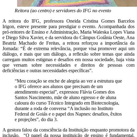
Reitora (ao centro) e servidores do IFG no evento
A reitora do IFG, professora Oneida Cristina Gomes Barcelos
Irigon, esteve presente para prestigiar o evento. Acompanhada dos
pró-reitores de Ensino e Administração, Maria Waleska Lopes Viana
e Diego Silva Xavier, e da servidora do Câmpus Goiânia Oeste, Ana
Beatriz Machado de Freitas, a reitora reforçou a importância da
Jornada: “É de extrema relevância, porque visa promover aqui um
diálogo, e mais que um diálogo, a reflexão sobre temas que ainda
carregam muitos estigmas e desafios em nossa sociedade, haja vista
que versam sobre necessidades e direitos de pessoas com
deficiências e outras necessidades específicas”.
“Meu coração se enche de alegria ao ver a estrutura que
o IFG oferece aos alunos que precisam de um
atendimento especial”, expressou Flávia Gomes dos
Santos Nascimento, mãe de aluno egresso e de aluna
caloura do curso Técnico Integrado em Biotecnologia,
durante a roda de conversa “A inclusão no Instituto
Federal de Goiás e o papel dos Napnes: desafios, êxitos
e projeções”, do dia 3.
A gestora falou da consciência da Instituição enquanto promotora da
inclusão. “O papel da nossa instituição de ensino é fundamental,