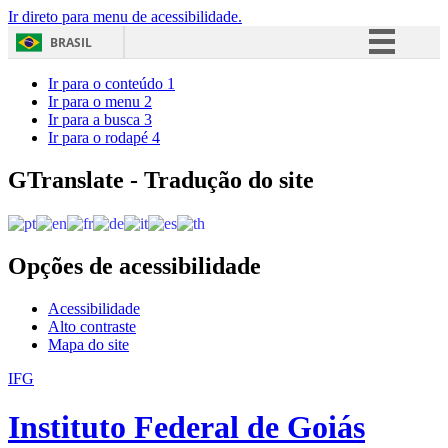
Ir direto para menu de acessibilidade.
BRASIL
Simplifique!
Ir para o conteúdo
1
Ir para o menu
2
Comunica BR
Ir para a busca
3
Ir para o rodapé
4
Participe
Acesso à informação
GTranslate - Tradução do site
Legislação
Canais
Opções de acessibilidade
Acessibilidade
Alto contraste
Mapa do site
IFG
Instituto Federal de Goiás