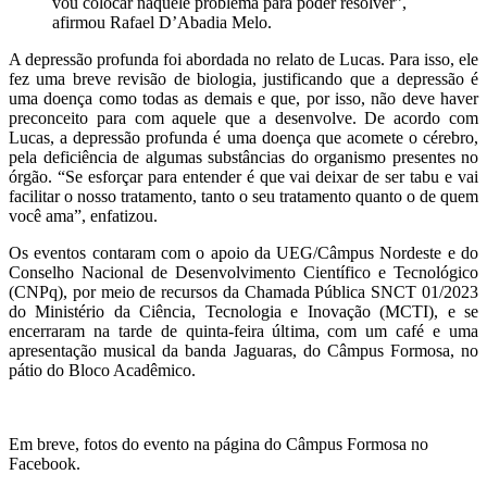
vou colocar naquele problema para poder resolver”,
afirmou Rafael D’Abadia Melo.
A depressão profunda foi abordada no relato de Lucas. Para isso, ele
fez uma breve revisão de biologia, justificando que a depressão é
uma doença como todas as demais e que, por isso, não deve haver
preconceito para com aquele que a desenvolve. De acordo com
Lucas, a depressão profunda é uma doença que acomete o cérebro,
pela deficiência de algumas substâncias do organismo presentes no
órgão. “Se esforçar para entender é que vai deixar de ser tabu e vai
facilitar o nosso tratamento, tanto o seu tratamento quanto o de quem
você ama”, enfatizou.
Os eventos contaram com o apoio da UEG/Câmpus Nordeste e do
Conselho Nacional de Desenvolvimento Científico e Tecnológico
(CNPq), por meio de recursos da Chamada Pública SNCT 01/2023
do Ministério da Ciência, Tecnologia e Inovação (MCTI), e se
encerraram na tarde de quinta-feira última, com um café e uma
apresentação musical da banda Jaguaras, do Câmpus Formosa, no
pátio do Bloco Acadêmico.
Em breve, fotos do evento na página do Câmpus Formosa no
Facebook.