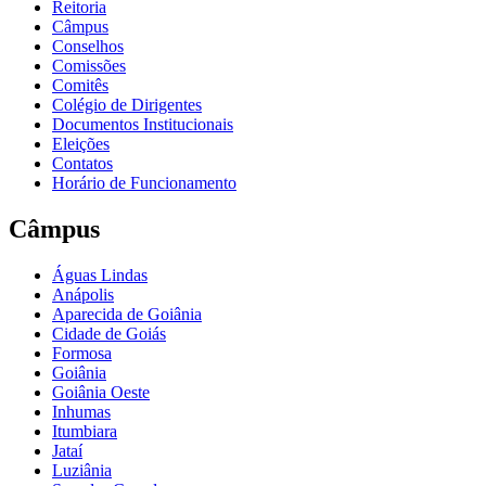
Reitoria
Câmpus
Conselhos
Comissões
Comitês
Colégio de Dirigentes
Documentos Institucionais
Eleições
Contatos
Horário de Funcionamento
Câmpus
Águas Lindas
Anápolis
Aparecida de Goiânia
Cidade de Goiás
Formosa
Goiânia
Goiânia Oeste
Inhumas
Itumbiara
Jataí
Luziânia