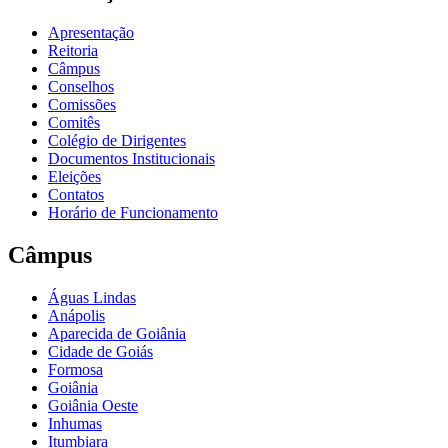
Apresentação
Reitoria
Câmpus
Conselhos
Comissões
Comitês
Colégio de Dirigentes
Documentos Institucionais
Eleições
Contatos
Horário de Funcionamento
Câmpus
Águas Lindas
Anápolis
Aparecida de Goiânia
Cidade de Goiás
Formosa
Goiânia
Goiânia Oeste
Inhumas
Itumbiara