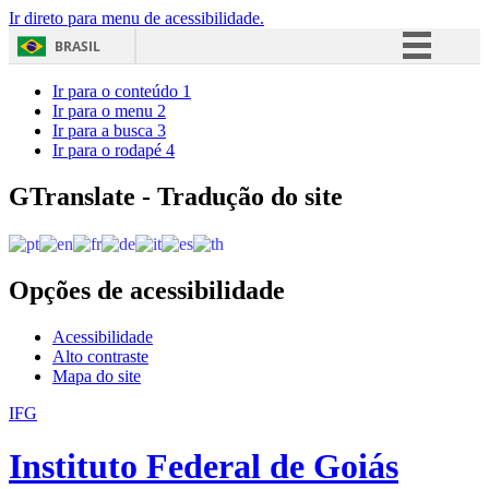
Ir direto para menu de acessibilidade.
BRASIL
Simplifique!
Ir para o conteúdo
1
Ir para o menu
2
Comunica BR
Ir para a busca
3
Ir para o rodapé
4
Participe
Acesso à informação
GTranslate - Tradução do site
Legislação
Canais
Opções de acessibilidade
Acessibilidade
Alto contraste
Mapa do site
IFG
Instituto Federal de Goiás