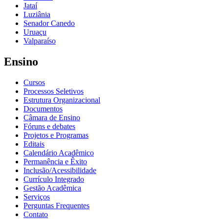
Jataí
Luziânia
Senador Canedo
Uruaçu
Valparaíso
Ensino
Cursos
Processos Seletivos
Estrutura Organizacional
Documentos
Câmara de Ensino
Fóruns e debates
Projetos e Programas
Editais
Calendário Acadêmico
Permanência e Êxito
Inclusão/Acessibilidade
Currículo Integrado
Gestão Acadêmica
Serviços
Perguntas Frequentes
Contato