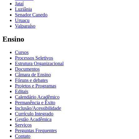
Jataí
Luziânia
Senador Canedo
Uruaçu
Valparaíso
Ensino
Cursos
Processos Seletivos
Estrutura Organizacional
Documentos
Câmara de Ensino
Fóruns e debates
Projetos e Programas
Editais
Calendário Acadêmico
Permanência e Êxito
Inclusão/Acessibilidade
Currículo Integrado
Gestão Acadêmica
Serviços
Perguntas Frequentes
Contato