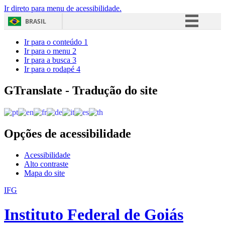
Ir direto para menu de acessibilidade.
BRASIL
Simplifique!
Ir para o conteúdo
1
Ir para o menu
2
Comunica BR
Ir para a busca
3
Ir para o rodapé
4
Participe
Acesso à informação
GTranslate - Tradução do site
Legislação
Canais
Opções de acessibilidade
Acessibilidade
Alto contraste
Mapa do site
IFG
Instituto Federal de Goiás