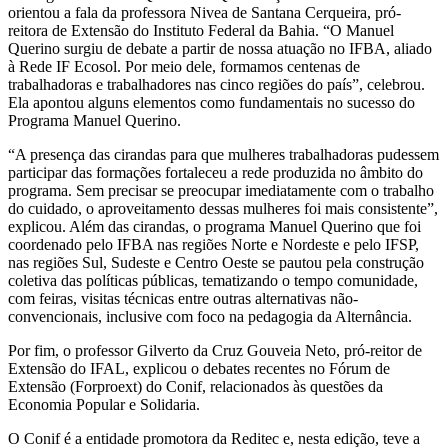
orientou a fala da professora Nivea de Santana Cerqueira, pró-
reitora de Extensão do Instituto Federal da Bahia. “O Manuel
Querino surgiu de debate a partir de nossa atuação no IFBA, aliado
à Rede IF Ecosol. Por meio dele, formamos centenas de
trabalhadoras e trabalhadores nas cinco regiões do país”, celebrou.
Ela apontou alguns elementos como fundamentais no sucesso do
Programa Manuel Querino.
“A presença das cirandas para que mulheres trabalhadoras pudessem
participar das formações fortaleceu a rede produzida no âmbito do
programa. Sem precisar se preocupar imediatamente com o trabalho
do cuidado, o aproveitamento dessas mulheres foi mais consistente”,
explicou. Além das cirandas, o programa Manuel Querino que foi
coordenado pelo IFBA nas regiões Norte e Nordeste e pelo IFSP,
nas regiões Sul, Sudeste e Centro Oeste se pautou pela construção
coletiva das políticas públicas, tematizando o tempo comunidade,
com feiras, visitas técnicas entre outras alternativas não-
convencionais, inclusive com foco na pedagogia da Alternância.
Por fim, o professor Gilverto da Cruz Gouveia Neto, pró-reitor de
Extensão do IFAL, explicou o debates recentes no Fórum de
Extensão (Forproext) do Conif, relacionados às questões da
Economia Popular e Solidaria.
O Conif é a entidade promotora da Reditec e, nesta edição, teve a