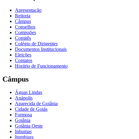
Apresentação
Reitoria
Câmpus
Conselhos
Comissões
Comitês
Colégio de Dirigentes
Documentos Institucionais
Eleições
Contatos
Horário de Funcionamento
Câmpus
Águas Lindas
Anápolis
Aparecida de Goiânia
Cidade de Goiás
Formosa
Goiânia
Goiânia Oeste
Inhumas
Itumbiara