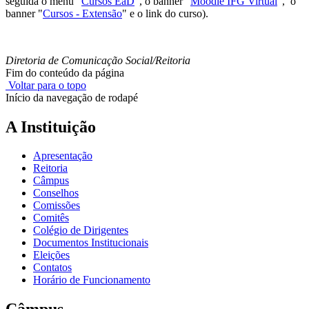
seguida o menu "
Cursos EaD
", o banner "
Moodle IFG Virtual
", o
banner "
Cursos - Extensão
" e o link do curso).
Diretoria de Comunicação Social/Reitoria
Fim do conteúdo da página
Voltar para o topo
Início da navegação de rodapé
A Instituição
Apresentação
Reitoria
Câmpus
Conselhos
Comissões
Comitês
Colégio de Dirigentes
Documentos Institucionais
Eleições
Contatos
Horário de Funcionamento