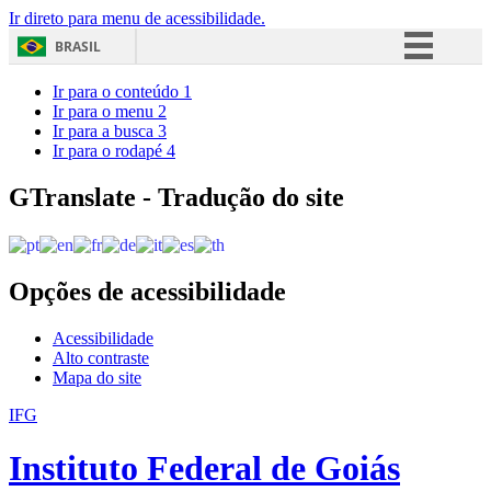
Ir direto para menu de acessibilidade.
BRASIL
Simplifique!
Ir para o conteúdo
1
Ir para o menu
2
Comunica BR
Ir para a busca
3
Ir para o rodapé
4
Participe
Acesso à informação
GTranslate - Tradução do site
Legislação
Canais
Opções de acessibilidade
Acessibilidade
Alto contraste
Mapa do site
IFG
Instituto Federal de Goiás