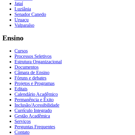
Jataí
Luziânia
Senador Canedo
Uruaçu
Valparaíso
Ensino
Cursos
Processos Seletivos
Estrutura Organizacional
Documentos
Câmara de Ensino
Fóruns e debates
Projetos e Programas
Editais
Calendário Acadêmico
Permanência e Êxito
Inclusão/Acessibilidade
Currículo Integrado
Gestão Acadêmica
Serviços
Perguntas Frequentes
Contato