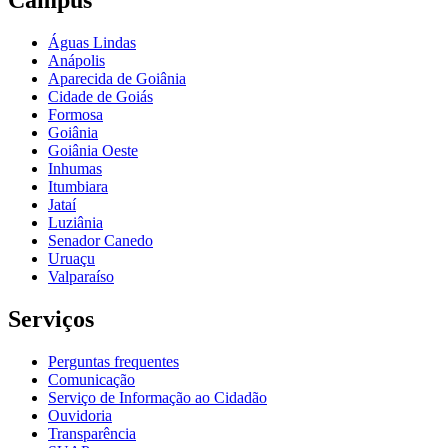
Câmpus
Águas Lindas
Anápolis
Aparecida de Goiânia
Cidade de Goiás
Formosa
Goiânia
Goiânia Oeste
Inhumas
Itumbiara
Jataí
Luziânia
Senador Canedo
Uruaçu
Valparaíso
Serviços
Perguntas frequentes
Comunicação
Serviço de Informação ao Cidadão
Ouvidoria
Transparência