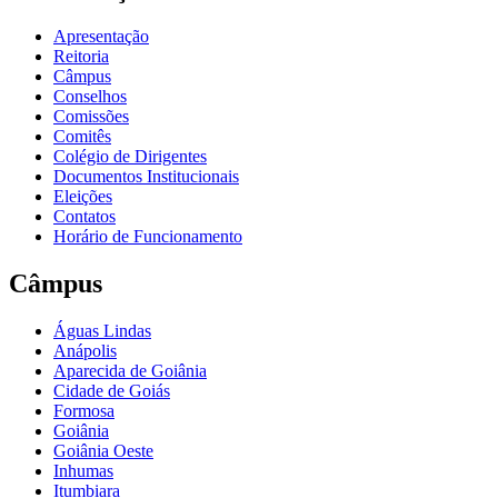
Apresentação
Reitoria
Câmpus
Conselhos
Comissões
Comitês
Colégio de Dirigentes
Documentos Institucionais
Eleições
Contatos
Horário de Funcionamento
Câmpus
Águas Lindas
Anápolis
Aparecida de Goiânia
Cidade de Goiás
Formosa
Goiânia
Goiânia Oeste
Inhumas
Itumbiara