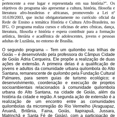
pertencente a esse lugar e representada em sua história?”.
Os
objetivos do programa são apresentar a cultura,
história, filosofia e
literatura afro-brasileiras e africanas, promovendo a
L
ei
nº
10.639/
20
03,
que inclui obrigatoriamente no currículo oficial da
Rede de Ensino a temática História e Cultura Afro-Brasileira,
no
IFG.
O programa realiza cursos e oficinas de artes cênicas, dança,
literatura, filosofia e história e espera contribuir para a formação
artística, literária e acadêmica de
adolescentes, jovens e pessoas
adultas
de Luziânia, no entorno de Brasília.
O
segundo programa –
T
em um quilombo nas trilhas de
Goiás – é desenvolvido pela professora do Câmpus Cidade
d
e Goiás Ádria Cerqueira. Ele
propõe a realização de duas
ações de extensão. A
primeira delas é a
qualificação de
jovens e adultos da comunidade urbana quilombola do
Al
t
o
Santana
,
remanescente de
quilombo
pela Fundação Cultural
Palmares,
para serem
guias de turismo ecológico; e
desenvolvimento, coordenação e execução de projetos
socioambientais relacionados à comunidade quilombola
urbana do Alto Santana, na cidade de Goiás,
além da
h
istória da cidade e região. A segunda
ação de extensão
é a
realização de um encontro entre as comunidades
quilombolas d
a microrregião do Rio Vermelho
(Araguapaz,
Aruanã, Britânia, Faina, Goiás, Itapirapuã, Jussara,
Matrinchã e Santa Fé de Goiás)
, com a participação de