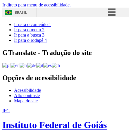
Ir direto para menu de acessibilidade.
BRASIL
Simplifique!
Ir para o conteúdo
1
Ir para o menu
2
Comunica BR
Ir para a busca
3
Ir para o rodapé
4
Participe
Acesso à informação
GTranslate - Tradução do site
Legislação
Canais
Opções de acessibilidade
Acessibilidade
Alto contraste
Mapa do site
IFG
Instituto Federal de Goiás