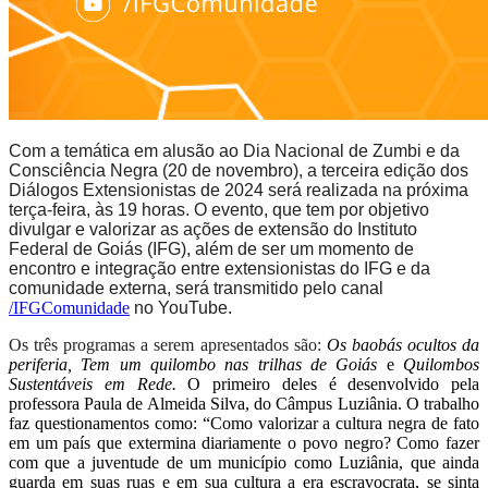
Com a temática em alusão ao Dia Nacional de Zumbi e da
Consciência Negra
(20 de novembro), a
terceira edição dos
Diálogos Extensionistas
de 2024 será realizad
a
na próxima
terça-feira, às 19 horas. O evento, que tem por objetivo
divulgar e valorizar as ações de extensão do Instituto
Federal de Goiás (IFG),
além de ser um momento de
encontro e integração entre extensionistas do IFG e da
comunidade externa,
será transmitido pelo canal
/IFGComunidade
no YouTube.
O
s três
programas
a serem apresentados são:
Os baobás ocultos da
periferia, Tem um quilombo nas trilhas de Goiás
e
Quilombos
Sustentáveis em Rede.
O primeiro deles é desenvolvido pela
professora Paula de Almeida Silva, do Câmpus Luziânia. O trabalho
faz questionamentos como: “
Como valorizar a cultura negra de fato
em um país que extermina diariamente o povo negro? Como fazer
com que a juventude de um município como Luziânia, que ainda
guarda em suas ruas e em sua cultura a era escravocrata, se sinta