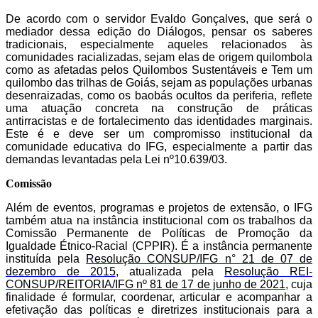
De acordo com o servidor Evaldo Gonçalves, que será o
mediador dessa edição do Diálogos, pensar os saberes
tradicionais, especialmente aqueles relacionados às
comunidades racializadas, sejam elas de origem quilombola
como as afetadas pelos Quilombos Sustentáveis e Tem um
quilombo das trilhas de Goiás, sejam as populações urbanas
desenraizadas, como os baobás ocultos da periferia, reflete
uma atuação concreta na construção de práticas
antirracistas e de fortalecimento das identidades marginais.
Este é e deve ser um compromisso institucional da
comunidade educativa do IFG, especialmente a partir das
demandas levantadas pela Lei nº10.639/03.
Comissão
Além de eventos, programas e projetos de extensão, o IFG
também atua na instância institucional com os trabalhos da
Comissão
Permanente de Políticas de Promoção da
Igualdade Étnico-Racial (CPPIR). É
a
instância permanente
instituída pela
Resolução CONSUP/IFG n° 21 de 07 de
dezembro de 2015
, atualizada pela
Resolução REI-
CONSUP/REITORIA/IFG nº 81 de 17 de junho de 2021
,
cuja
finalidade
é
formular, coordenar, articular e acompanhar a
efetivação das políticas e diretrizes institucionais para a