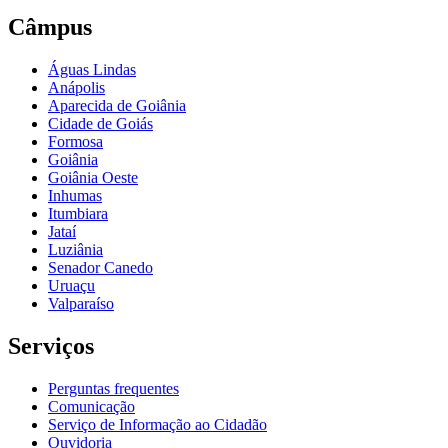
Câmpus
Águas Lindas
Anápolis
Aparecida de Goiânia
Cidade de Goiás
Formosa
Goiânia
Goiânia Oeste
Inhumas
Itumbiara
Jataí
Luziânia
Senador Canedo
Uruaçu
Valparaíso
Serviços
Perguntas frequentes
Comunicação
Serviço de Informação ao Cidadão
Ouvidoria