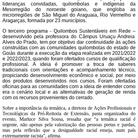
lideranças convidadas, quilombolas e indígenas da
Mesorregião do noroeste goiano,
que engloba as
microrregiões de São Miguel do Araguaia, Rio Vermelho e
Aragarças,
formada por
23 municípios.
O terceiro programa - Quilombos Sustentáveis em Rede –
desenvolvido pela professora do Câmpus Uruaçu
Andreia
Alves do Prado,
tem por objetivo
dar continuidade
à
s ações
construídas com as comunidades quilombolas do estado de
Goiás durante a execução da etapa realizada em 2021/2022
e 2022/2023,
quando foram
oferta
dos cursos
de qualificação
profissional.
A ideia é promover a
troca de saberes
tradicionais com orientações e acompanhamento técnico,
propiciando desenvolvimento econômico e social, por meio
dos produtos desenvolvidos nos cursos.
Foram ofertadas
oficinas
para as comunidades
com a ideia de entender como
era
o cenário local e as alternativas de geração de renda
com os recursos
provenientes
do cerrado.
Sobre a importância da temática, a diretora de Ações Profissionais e
Tecnológicas da Pró-Reitoria de Extensão, pasta organizadoa do
evento, Marluce Silva Sousa, ressalta que “a temática racial é
urgente, não apenas pela valorização das pessoas pretas e pardas,
mas pela reflexão que a desigualdade racial enseja, num país
extremamente racista”, afirma.