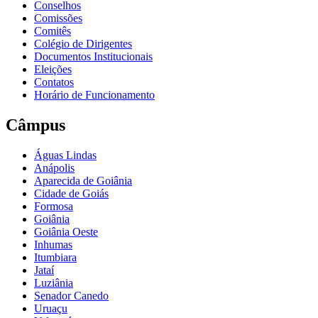
Conselhos
Comissões
Comitês
Colégio de Dirigentes
Documentos Institucionais
Eleições
Contatos
Horário de Funcionamento
Câmpus
Águas Lindas
Anápolis
Aparecida de Goiânia
Cidade de Goiás
Formosa
Goiânia
Goiânia Oeste
Inhumas
Itumbiara
Jataí
Luziânia
Senador Canedo
Uruaçu