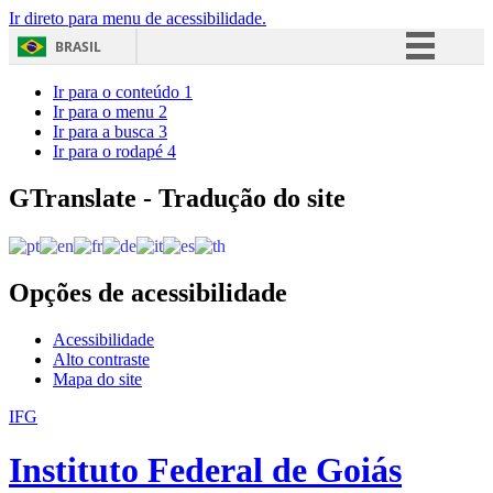
Ir direto para menu de acessibilidade.
BRASIL
Simplifique!
Ir para o conteúdo
1
Ir para o menu
2
Comunica BR
Ir para a busca
3
Ir para o rodapé
4
Participe
Acesso à informação
GTranslate - Tradução do site
Legislação
Canais
Opções de acessibilidade
Acessibilidade
Alto contraste
Mapa do site
IFG
Instituto Federal de Goiás