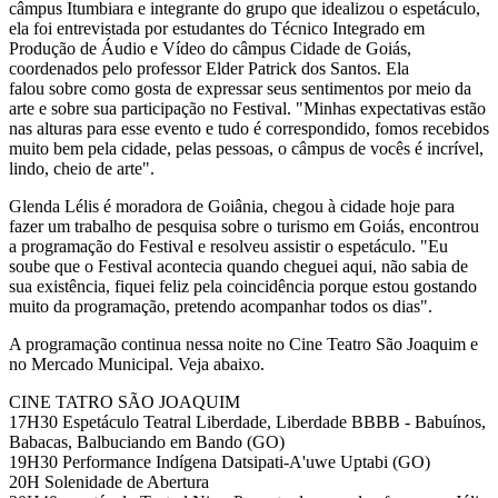
câmpus Itumbiara e integrante do grupo que idealizou o espetáculo,
ela foi entrevistada por estudantes do Técnico Integrado em
Produção de Áudio e Vídeo do câmpus Cidade de Goiás,
coordenados pelo professor Elder Patrick dos Santos. Ela
falou sobre como gosta de expressar seus sentimentos por meio da
arte e sobre sua participação no Festival. "Minhas expectativas estão
nas alturas para esse evento e tudo é correspondido, fomos recebidos
muito bem pela cidade, pelas pessoas, o câmpus de vocês é incrível,
lindo, cheio de arte".
Glenda Lélis é moradora de Goiânia, chegou à cidade hoje para
fazer um trabalho de pesquisa sobre o turismo em Goiás, encontrou
a programação do Festival e resolveu assistir o espetáculo. "Eu
soube que o Festival acontecia quando cheguei aqui, não sabia de
sua existência, fiquei feliz pela coincidência porque estou gostando
muito da programação, pretendo acompanhar todos os dias".
A programação continua nessa noite no Cine Teatro São Joaquim e
no Mercado Municipal. Veja abaixo.
CINE TATRO SÃO JOAQUIM
17H30 Espetáculo Teatral Liberdade, Liberdade BBBB - Babuínos,
Babacas, Balbuciando em Bando (GO)
19H30 Performance Indígena Datsipati-A'uwe Uptabi (GO)
20H Solenidade de Abertura