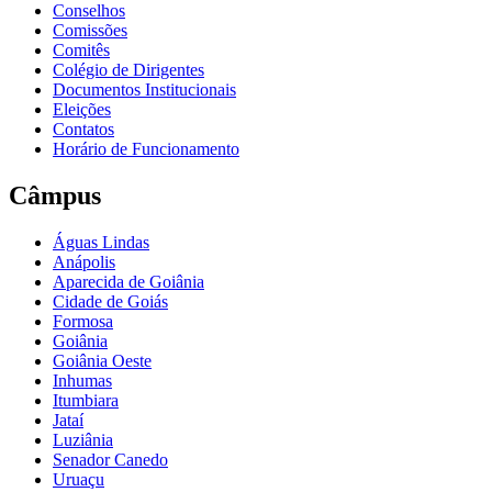
Conselhos
Comissões
Comitês
Colégio de Dirigentes
Documentos Institucionais
Eleições
Contatos
Horário de Funcionamento
Câmpus
Águas Lindas
Anápolis
Aparecida de Goiânia
Cidade de Goiás
Formosa
Goiânia
Goiânia Oeste
Inhumas
Itumbiara
Jataí
Luziânia
Senador Canedo
Uruaçu