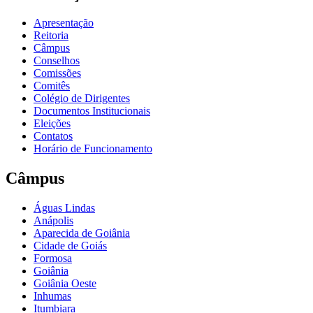
Apresentação
Reitoria
Câmpus
Conselhos
Comissões
Comitês
Colégio de Dirigentes
Documentos Institucionais
Eleições
Contatos
Horário de Funcionamento
Câmpus
Águas Lindas
Anápolis
Aparecida de Goiânia
Cidade de Goiás
Formosa
Goiânia
Goiânia Oeste
Inhumas
Itumbiara