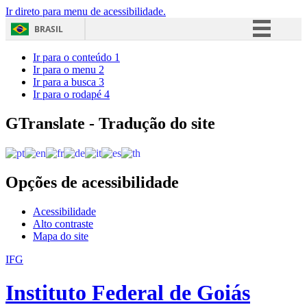
Ir direto para menu de acessibilidade.
BRASIL
Simplifique!
Ir para o conteúdo
1
Ir para o menu
2
Comunica BR
Ir para a busca
3
Ir para o rodapé
4
Participe
Acesso à informação
GTranslate - Tradução do site
Legislação
Canais
Opções de acessibilidade
Acessibilidade
Alto contraste
Mapa do site
IFG
Instituto Federal de Goiás