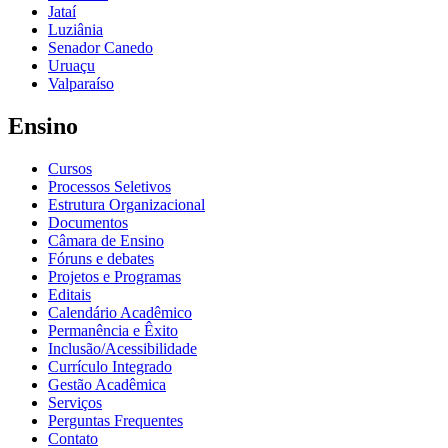
Jataí
Luziânia
Senador Canedo
Uruaçu
Valparaíso
Ensino
Cursos
Processos Seletivos
Estrutura Organizacional
Documentos
Câmara de Ensino
Fóruns e debates
Projetos e Programas
Editais
Calendário Acadêmico
Permanência e Êxito
Inclusão/Acessibilidade
Currículo Integrado
Gestão Acadêmica
Serviços
Perguntas Frequentes
Contato