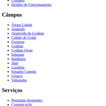
Contatos
Horário de Funcionamento
Câmpus
Águas Lindas
Anápolis
Aparecida de Goiânia
Cidade de Goiás
Formosa
Goiânia
Goiânia Oeste
Inhumas
Itumbiara
Jataí
Luziânia
Senador Canedo
Uruaçu
Valparaíso
Serviços
Perguntas frequentes
Comunicação