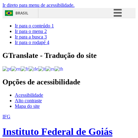
Ir direto para menu de acessibilidade.
BRASIL
Simplifique!
Ir para o conteúdo
1
Ir para o menu
2
Comunica BR
Ir para a busca
3
Ir para o rodapé
4
Participe
Acesso à informação
GTranslate - Tradução do site
Legislação
Canais
Opções de acessibilidade
Acessibilidade
Alto contraste
Mapa do site
IFG
Instituto Federal de Goiás