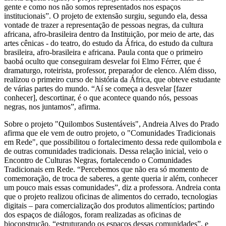
gente e como nos não somos representados nos espaços
institucionais”. O projeto de extensão surgiu, segundo ela, dessa
vontade de trazer a representação de pessoas negras, da cultura
africana, afro-brasileira dentro da Instituição, por meio de arte, das
artes cênicas - do teatro, do estudo da África, do estudo da cultura
brasileira, afro-brasileira e africana. Paula conta que o primeiro
baobá oculto que conseguiram desvelar foi Elmo Férrer, que é
dramaturgo, roteirista, professor, preparador de elenco. Além disso,
realizou o primeiro curso de história da África, que obteve estudante
de várias partes do mundo. “Aí se começa a desvelar [fazer
conhecer], descortinar, é o que acontece quando nós, pessoas
negras, nos juntamos”, afirma.
Sobre o projeto "Quilombos Sustentáveis", Andreia Alves do Prado
afirma que ele vem de outro projeto, o "Comunidades Tradicionais
em Rede", que possibilitou o fortalecimento dessa rede quilombola e
de outras comunidades tradicionais. Dessa relação inicial, veio o
Encontro de Culturas Negras, fortalecendo o Comunidades
Tradicionais em Rede. “Percebemos que não era só momento de
comemoração, de troca de saberes, a gente queria ir além, conhecer
um pouco mais essas comunidades”, diz a professora. Andreia conta
que o projeto realizou oficinas de alimentos do cerrado, tecnologias
digitais – para comercialização dos produtos alimentícios; partindo
dos espaços de diálogos, foram realizadas as oficinas de
bioconstrução, “estruturando os espaços dessas comunidades”, e