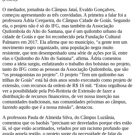
O mediador, jornalista do Câmpus Jataí, Evaldo Gonçalves,
começou apresentando as três convidadas. A primeira a falar foi a
professora Ádria Cerqueira, do Câmpus Cidade de Goiás. Segundo
ela, o projeto não é só do IFG, mas também da Associação
Quilombola do Alto do Santana, que é um quilombo urbano da
cidade de Goiás e que foi reconhecido pela Fundação Cultural
Palmares em 2017. Ela afirma que no município, “a gente tem um
movimento negro organizado, uma população negra muito
resistente, que tem desempenhado uma série de ações por lá, entre
elas o Quilombo do Alto do Santana”, afirma. Ádria comentou
como a ideia surgiu, enfatizando o trabalho dos bolsistas no projeto,
tanto do IFG como as pessoas da Associação Quilombola, que são
“os protagonistas no projeto”. O projeto "Tem um quilombo nas
trilhas de Goiás" está há dois anos sendo executado como projeto de
extensão, com recursos da ordem de R$ 16 mil. “Estou orgulhosa de
ver a possibilidade pela Pró-Reitoria de Extensão de fazer a
distribuição de recursos financeiros, de ver nossa inserção nas
comunidades tradicionais, nas comunidades próximas ao câmpus,
fazendo aquilo que é a nossa missão”, destacou.
A professora Paula de Almeida Silva, do Câmpus Luziânia,
comentou que os baobás “precisam ser desvelados porque eles estão
lá, só que estão acortinados, velados por um racismo profundo que
assola aquela região, o projeto surge da necessidade de falar da