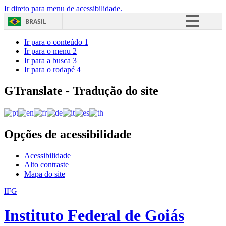
Ir direto para menu de acessibilidade.
BRASIL
Simplifique!
Ir para o conteúdo
1
Ir para o menu
2
Comunica BR
Ir para a busca
3
Ir para o rodapé
4
Participe
Acesso à informação
GTranslate - Tradução do site
Legislação
Canais
Opções de acessibilidade
Acessibilidade
Alto contraste
Mapa do site
IFG
Instituto Federal de Goiás