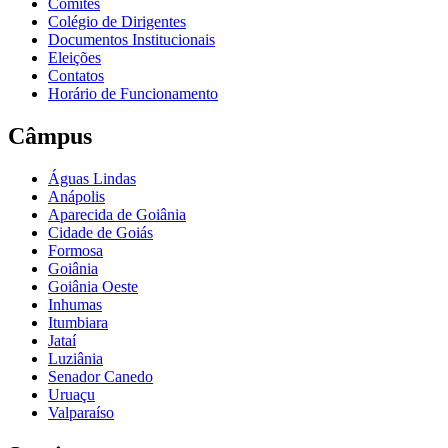
Comitês
Colégio de Dirigentes
Documentos Institucionais
Eleições
Contatos
Horário de Funcionamento
Câmpus
Águas Lindas
Anápolis
Aparecida de Goiânia
Cidade de Goiás
Formosa
Goiânia
Goiânia Oeste
Inhumas
Itumbiara
Jataí
Luziânia
Senador Canedo
Uruaçu
Valparaíso