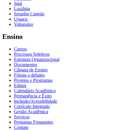
Jataí
Luziânia
Senador Canedo
Uruaçu
Valparaíso
Ensino
Cursos
Processos Seletivos
Estrutura Organizacional
Documentos
Câmara de Ensino
Fóruns e debates
Projetos e Programas
Editais
Calendário Acadêmico
Permanência e Êxito
Inclusão/Acessibilidade
Currículo Integrado
Gestão Acadêmica
Serviços
Perguntas Frequentes
Contato