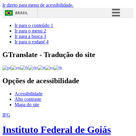
Ir direto para menu de acessibilidade.
BRASIL
Simplifique!
Ir para o conteúdo
1
Ir para o menu
2
Comunica BR
Ir para a busca
3
Ir para o rodapé
4
Participe
Acesso à informação
GTranslate - Tradução do site
Legislação
Canais
Opções de acessibilidade
Acessibilidade
Alto contraste
Mapa do site
IFG
Instituto Federal de Goiás