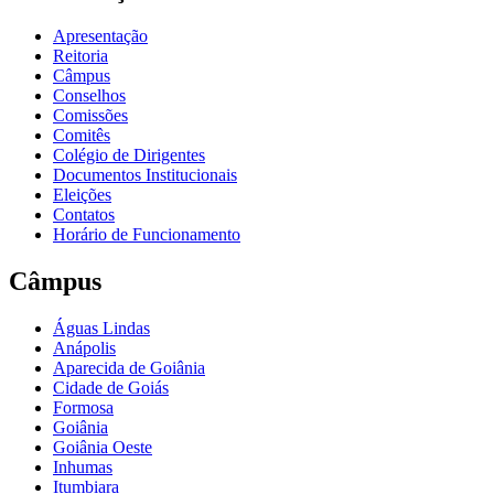
Apresentação
Reitoria
Câmpus
Conselhos
Comissões
Comitês
Colégio de Dirigentes
Documentos Institucionais
Eleições
Contatos
Horário de Funcionamento
Câmpus
Águas Lindas
Anápolis
Aparecida de Goiânia
Cidade de Goiás
Formosa
Goiânia
Goiânia Oeste
Inhumas
Itumbiara