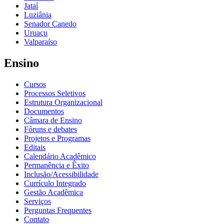
Jataí
Luziânia
Senador Canedo
Uruaçu
Valparaíso
Ensino
Cursos
Processos Seletivos
Estrutura Organizacional
Documentos
Câmara de Ensino
Fóruns e debates
Projetos e Programas
Editais
Calendário Acadêmico
Permanência e Êxito
Inclusão/Acessibilidade
Currículo Integrado
Gestão Acadêmica
Serviços
Perguntas Frequentes
Contato