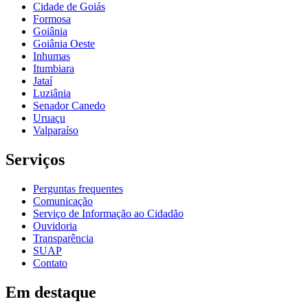
Cidade de Goiás
Formosa
Goiânia
Goiânia Oeste
Inhumas
Itumbiara
Jataí
Luziânia
Senador Canedo
Uruaçu
Valparaíso
Serviços
Perguntas frequentes
Comunicação
Serviço de Informação ao Cidadão
Ouvidoria
Transparência
SUAP
Contato
Em destaque