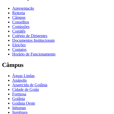
Apresentação
Reitoria
Câmpus
Conselhos
Comissões
Comitês
Colégio de Dirigentes
Documentos Institucionais
Eleições
Contatos
Horário de Funcionamento
Câmpus
Águas Lindas
Anápolis
Aparecida de Goiânia
Cidade de Goiás
Formosa
Goiânia
Goiânia Oeste
Inhumas
Itumbiara