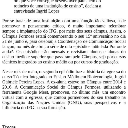
do que você consegue desenvolver para além do
rotineiro de uma instituição de ensino”, declara a
entrevistada Ingrid Lopes
Por se tratar de uma instituição com uma função tão valiosa, a de
promover o pensamento crítico, é muito importante relembrar
sempre a implantação do IFG, por meio dos seus câmpus. Assim, o
Câmpus Formosa estará comemorando o seu 15º aniversário no dia
21 de junho e, para celebrar, a Coordenação de Comunicação Social
lançou, no mês de abril, a série de oito episódios intitulada Por onde
anda?. Os episódios são mensais e revisitam alunos e alunas do
ensino médio e superior que passaram pelo Câmpus, seja por cursos
técnicos integrados ao ensino médio ou por cursos de graduação.
Neste mês de maio, o segundo episódio traz a história da egressa do
curso Técnico Integrado ao Ensino Médio em Biotecnologia, Ingrid
Gabriele Pereira Lopes. A ex-aluna esteve no Câmpus entre 2014 e
2016. A Comunicação Social do Câmpus Formosa, utilizando a
ferramenta Google Meet, promoveu, no último mês, um encontro
virtual com a egressa, que contou pormenores do seu trabalho na
Organização das Nações Unidas (ONU), suas perspectivas e a
influência do IFG na sua formação.
Trocas