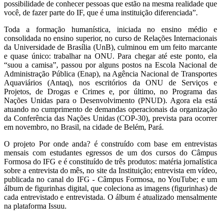
possibilidade de conhecer pessoas que estão na mesma realidade que
você, de fazer parte do IF, que é uma instituição diferenciada”.
Toda a formação humanística, iniciada no ensino médio e
consolidada no ensino superior, no curso de Relações Internacionais
da Universidade de Brasília (UnB), culminou em um feito marcante
e quase único: trabalhar na ONU. Para chegar até este ponto, ela
“suou a camisa”, passou por alguns postos na Escola Nacional de
Administração Pública (Enap), na Agência Nacional de Transportes
Aquaviários (Antaq), nos escritórios da ONU de Serviços e
Projetos, de Drogas e Crimes e, por último, no Programa das
Nações Unidas para o Desenvolvimento (PNUD). Agora ela está
atuando no cumprimento de demandas operacionais da organização
da Conferência das Nações Unidas (COP-30), prevista para ocorrer
em novembro, no Brasil, na cidade de Belém, Pará.
O projeto Por onde anda? é construído com base em entrevistas
mensais com estudantes egressos de um dos cursos do Câmpus
Formosa do IFG e é constituído de três produtos: matéria jornalística
sobre a entrevista do mês, no site da Instituição; entrevista em vídeo,
publicada no canal do IFG - Câmpus Formosa, no YouTube; e um
álbum de figurinhas digital, que coleciona as imagens (figurinhas) de
cada entrevistado e entrevistada. O álbum é atualizado mensalmente
na plataforma Issuu.