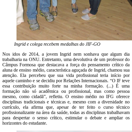
Ingrid e colega recebem medalhas do JIF-GO
Nos idos de 2014, a jovem Ingrid nem sonhava que algum dia
trabalharia na ONU. Entretanto, uma devolutiva de um professor do
Câmpus Formosa que destacava a força do pensamento crítico da
aluna de ensino médio, característica aguçada de Ingrid, chamou sua
atenção. Ela percebeu que sua vida profissional teria início por
aquele caminho e se decidiu por Relações Internacionais. “O IF teve
essa contribuição muito forte na minha formação. (...) É uma
formação não só acadêmica ou profissional, mas como pessoa
mesmo, como cidadã”, refletiu. O ensino médio no IFG oferece
disciplinas tradicionais e técnicas e, mesmo com a diversidade no
currículo, ela afirma que, apesar de ter feito o curso técnico
profissionalizante na área da saúde, todas as disciplinas trabalhavam
para despertar o senso crítico, estimular o debate e ampliar os
horizontes do estudante.