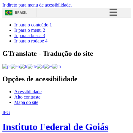
Ir direto para menu de acessibilidade.
BRASIL
Simplifique!
Ir para o conteúdo
1
Ir para o menu
2
Comunica BR
Ir para a busca
3
Ir para o rodapé
4
Participe
Acesso à informação
GTranslate - Tradução do site
Legislação
Canais
Opções de acessibilidade
Acessibilidade
Alto contraste
Mapa do site
IFG
Instituto Federal de Goiás