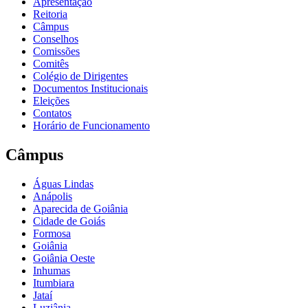
Apresentação
Reitoria
Câmpus
Conselhos
Comissões
Comitês
Colégio de Dirigentes
Documentos Institucionais
Eleições
Contatos
Horário de Funcionamento
Câmpus
Águas Lindas
Anápolis
Aparecida de Goiânia
Cidade de Goiás
Formosa
Goiânia
Goiânia Oeste
Inhumas
Itumbiara
Jataí
Luziânia