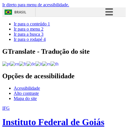
Ir direto para menu de acessibilidade.
BRASIL
Simplifique!
Ir para o conteúdo
1
Ir para o menu
2
Comunica BR
Ir para a busca
3
Ir para o rodapé
4
Participe
Acesso à informação
GTranslate - Tradução do site
Legislação
Canais
Opções de acessibilidade
Acessibilidade
Alto contraste
Mapa do site
IFG
Instituto Federal de Goiás