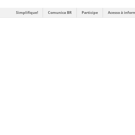
Simplifique!
Comunica BR
Participe
Acesso à infor