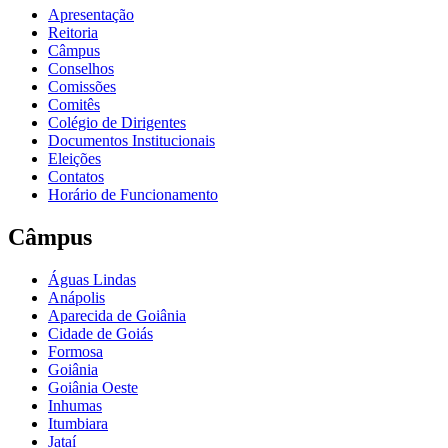
Apresentação
Reitoria
Câmpus
Conselhos
Comissões
Comitês
Colégio de Dirigentes
Documentos Institucionais
Eleições
Contatos
Horário de Funcionamento
Câmpus
Águas Lindas
Anápolis
Aparecida de Goiânia
Cidade de Goiás
Formosa
Goiânia
Goiânia Oeste
Inhumas
Itumbiara
Jataí