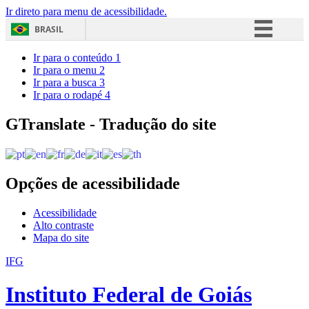
Ir direto para menu de acessibilidade.
BRASIL
Simplifique!
Ir para o conteúdo
1
Ir para o menu
2
Comunica BR
Ir para a busca
3
Ir para o rodapé
4
Participe
Acesso à informação
GTranslate - Tradução do site
Legislação
Canais
Opções de acessibilidade
Acessibilidade
Alto contraste
Mapa do site
IFG
Instituto Federal de Goiás