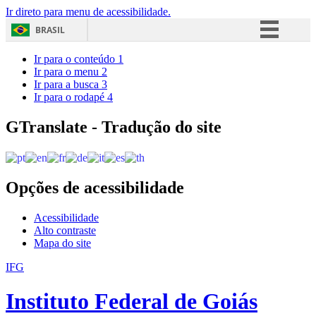
Ir direto para menu de acessibilidade.
BRASIL
Simplifique!
Ir para o conteúdo
1
Ir para o menu
2
Comunica BR
Ir para a busca
3
Ir para o rodapé
4
Participe
Acesso à informação
GTranslate - Tradução do site
Legislação
Canais
Opções de acessibilidade
Acessibilidade
Alto contraste
Mapa do site
IFG
Instituto Federal de Goiás