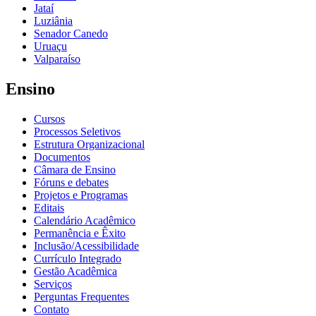
Jataí
Luziânia
Senador Canedo
Uruaçu
Valparaíso
Ensino
Cursos
Processos Seletivos
Estrutura Organizacional
Documentos
Câmara de Ensino
Fóruns e debates
Projetos e Programas
Editais
Calendário Acadêmico
Permanência e Êxito
Inclusão/Acessibilidade
Currículo Integrado
Gestão Acadêmica
Serviços
Perguntas Frequentes
Contato