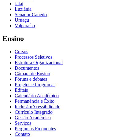
Jataí
Luziânia
Senador Canedo
Uruaçu
Valparaíso
Ensino
Cursos
Processos Seletivos
Estrutura Organizacional
Documentos
Câmara de Ensino
Fóruns e debates
Projetos e Programas
Editais
Calendário Acadêmico
Permanência e Êxito
Inclusão/Acessibilidade
Currículo Integrado
Gestão Acadêmica
Serviços
Perguntas Frequentes
Contato