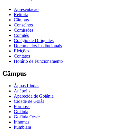
Apresentação
Reitoria
Câmpus
Conselhos
Comissões
Comitês
Colégio de Dirigentes
Documentos Institucionais
Eleições
Contatos
Horário de Funcionamento
Câmpus
Águas Lindas
Anápolis
Aparecida de Goiânia
Cidade de Goiás
Formosa
Goiânia
Goiânia Oeste
Inhumas
Itumbiara