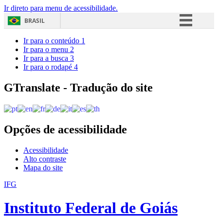
Ir direto para menu de acessibilidade.
BRASIL
Simplifique!
Ir para o conteúdo
1
Ir para o menu
2
Comunica BR
Ir para a busca
3
Ir para o rodapé
4
Participe
Acesso à informação
GTranslate - Tradução do site
Legislação
Canais
Opções de acessibilidade
Acessibilidade
Alto contraste
Mapa do site
IFG
Instituto Federal de Goiás