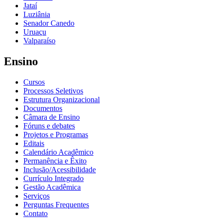
Jataí
Luziânia
Senador Canedo
Uruaçu
Valparaíso
Ensino
Cursos
Processos Seletivos
Estrutura Organizacional
Documentos
Câmara de Ensino
Fóruns e debates
Projetos e Programas
Editais
Calendário Acadêmico
Permanência e Êxito
Inclusão/Acessibilidade
Currículo Integrado
Gestão Acadêmica
Serviços
Perguntas Frequentes
Contato