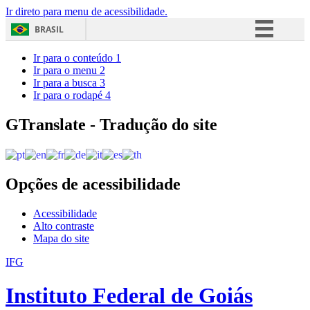
Ir direto para menu de acessibilidade.
BRASIL
Simplifique!
Ir para o conteúdo
1
Ir para o menu
2
Comunica BR
Ir para a busca
3
Ir para o rodapé
4
Participe
Acesso à informação
GTranslate - Tradução do site
Legislação
Canais
Opções de acessibilidade
Acessibilidade
Alto contraste
Mapa do site
IFG
Instituto Federal de Goiás