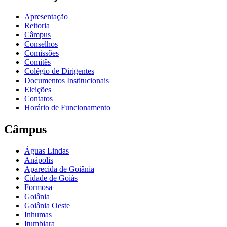
Apresentação
Reitoria
Câmpus
Conselhos
Comissões
Comitês
Colégio de Dirigentes
Documentos Institucionais
Eleições
Contatos
Horário de Funcionamento
Câmpus
Águas Lindas
Anápolis
Aparecida de Goiânia
Cidade de Goiás
Formosa
Goiânia
Goiânia Oeste
Inhumas
Itumbiara