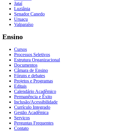
Jataí
Luziânia
Senador Canedo
Uruaçu
Valparaíso
Ensino
Cursos
Processos Seletivos
Estrutura Organizacional
Documentos
Câmara de Ensino
Fóruns e debates
Projetos e Programas
Editais
Calendário Acadêmico
Permanência e Êxito
Inclusão/Acessibilidade
Currículo Integrado
Gestão Acadêmica
Serviços
Perguntas Frequentes
Contato