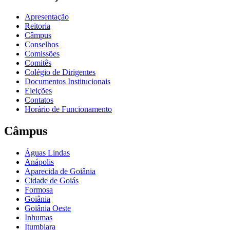
Apresentação
Reitoria
Câmpus
Conselhos
Comissões
Comitês
Colégio de Dirigentes
Documentos Institucionais
Eleições
Contatos
Horário de Funcionamento
Câmpus
Águas Lindas
Anápolis
Aparecida de Goiânia
Cidade de Goiás
Formosa
Goiânia
Goiânia Oeste
Inhumas
Itumbiara