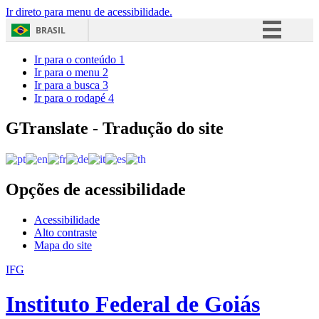
Ir direto para menu de acessibilidade.
BRASIL
Simplifique!
Ir para o conteúdo
1
Ir para o menu
2
Comunica BR
Ir para a busca
3
Ir para o rodapé
4
Participe
Acesso à informação
GTranslate - Tradução do site
Legislação
Canais
Opções de acessibilidade
Acessibilidade
Alto contraste
Mapa do site
IFG
Instituto Federal de Goiás