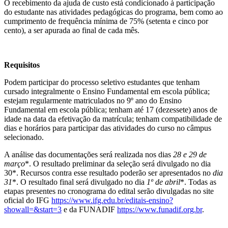
O recebimento da ajuda de custo está condicionado à participação
do estudante nas atividades pedagógicas do programa, bem como ao
cumprimento de frequência mínima de 75% (setenta e cinco por
cento), a ser apurada ao final de cada mês.
Requisitos
Podem participar do processo seletivo estudantes que tenham
cursado integralmente o Ensino Fundamental em escola pública;
estejam regularmente matriculados no 9º ano do Ensino
Fundamental em escola pública; tenham até 17 (dezessete) anos de
idade na data da efetivação da matrícula; tenham compatibilidade de
dias e horários para participar das atividades do curso no câmpus
selecionado.
A análise das documentações será realizada nos dias
28 e 29 de
março
*. O resultado preliminar da seleção será divulgado no dia
30*. Recursos contra esse resultado poderão ser apresentados no
dia
31
*. O resultado final será divulgado no dia
1º de abril
*. Todas as
etapas presentes no cronograma do edital serão divulgadas no site
oficial do IFG
https://www.ifg.edu.br/editais-ensino?
showall=&start=3
e da FUNADIF
https://www.funadif.org.br
.