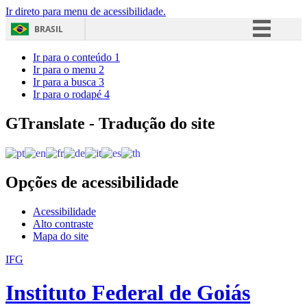
Ir direto para menu de acessibilidade.
BRASIL
Simplifique!
Ir para o conteúdo
1
Ir para o menu
2
Comunica BR
Ir para a busca
3
Ir para o rodapé
4
Participe
Acesso à informação
GTranslate - Tradução do site
Legislação
Canais
Opções de acessibilidade
Acessibilidade
Alto contraste
Mapa do site
IFG
Instituto Federal de Goiás