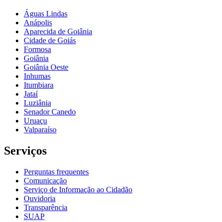
Águas Lindas
Anápolis
Aparecida de Goiânia
Cidade de Goiás
Formosa
Goiânia
Goiânia Oeste
Inhumas
Itumbiara
Jataí
Luziânia
Senador Canedo
Uruaçu
Valparaíso
Serviços
Perguntas frequentes
Comunicação
Serviço de Informação ao Cidadão
Ouvidoria
Transparência
SUAP