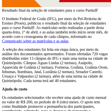
Resultado final da seleção de estudantes para o curso PartiuIF
O Instituto Federal de Goiás (IFG), por meio da Pró-Reitoria de
Ensino (Proen), publicou o resultado final da seleção de estudantes
para o curso PartiuIF. As matrículas serão realizadas a partir desta
quarta-feira, 1º de abril, e as aulas também terão início neste mês, de
acordo com o cronograma de cada câmpus, informado no
Comunicado sobre as matrículas e as aulas
.
A seleção dos estudantes foi feita em etapa única, por meio da
análise dos documentados apresentados. Foram ofertadas 720 vagas
distribuídas entre 13 câmpus do IFG e mais uma turma na cidade de
Quirinópolis: Câmpus Águas Lindas (2 turmas), Anápolis,
Aparecida de Goiânia (2 turmas), Formosa, Goiânia, Goiânia Oeste,
Inhumas, Itumbiara, Jataí, Luziânia (2 turmas), Senador Canedo,
Uruaçu e Valparaíso (2 turmas), além de uma turma na cidade de
Quirinópolis. Cada turma terá até 40 estudantes.
Ajuda de custo
Os estudantes selecionados vão receber uma ajuda de custo mensal
no valor de R$ 200, no período de 8 (oito) meses. O apoio tem
como finalidade promover a permanência dos participantes,
contribuindo, sobretudo, para as despesas de transporte e