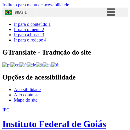
Ir direto para menu de acessibilidade.
BRASIL
Simplifique!
Ir para o conteúdo
1
Ir para o menu
2
Comunica BR
Ir para a busca
3
Ir para o rodapé
4
Participe
Acesso à informação
GTranslate - Tradução do site
Legislação
Canais
Opções de acessibilidade
Acessibilidade
Alto contraste
Mapa do site
IFG
Instituto Federal de Goiás