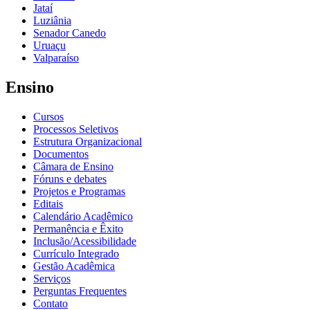
Jataí
Luziânia
Senador Canedo
Uruaçu
Valparaíso
Ensino
Cursos
Processos Seletivos
Estrutura Organizacional
Documentos
Câmara de Ensino
Fóruns e debates
Projetos e Programas
Editais
Calendário Acadêmico
Permanência e Êxito
Inclusão/Acessibilidade
Currículo Integrado
Gestão Acadêmica
Serviços
Perguntas Frequentes
Contato