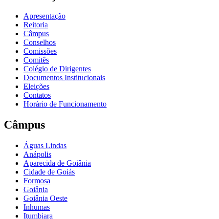
Apresentação
Reitoria
Câmpus
Conselhos
Comissões
Comitês
Colégio de Dirigentes
Documentos Institucionais
Eleições
Contatos
Horário de Funcionamento
Câmpus
Águas Lindas
Anápolis
Aparecida de Goiânia
Cidade de Goiás
Formosa
Goiânia
Goiânia Oeste
Inhumas
Itumbiara