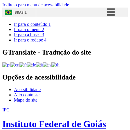
Ir direto para menu de acessibilidade.
BRASIL
Simplifique!
Ir para o conteúdo
1
Ir para o menu
2
Comunica BR
Ir para a busca
3
Ir para o rodapé
4
Participe
Acesso à informação
GTranslate - Tradução do site
Legislação
Canais
Opções de acessibilidade
Acessibilidade
Alto contraste
Mapa do site
IFG
Instituto Federal de Goiás