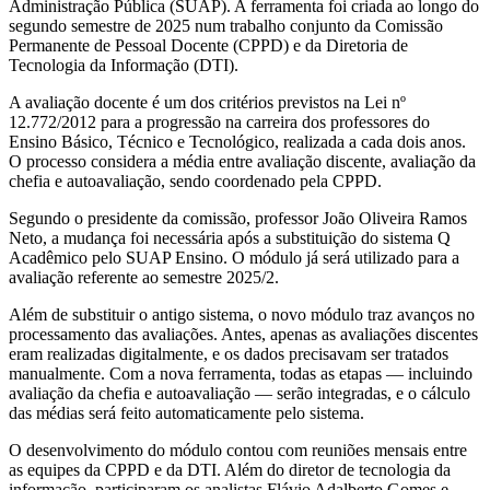
Administração Pública (SUAP). A ferramenta foi criada ao longo do
segundo semestre de 2025 num trabalho conjunto da Comissão
Permanente de Pessoal Docente (CPPD) e da Diretoria de
Tecnologia da Informação (DTI).
A avaliação docente é um dos critérios previstos na Lei nº
12.772/2012 para a progressão na carreira dos professores do
Ensino Básico, Técnico e Tecnológico, realizada a cada dois anos.
O processo considera a média entre avaliação discente, avaliação da
chefia e autoavaliação, sendo coordenado pela CPPD.
Segundo o presidente da comissão, professor João Oliveira Ramos
Neto, a mudança foi necessária após a substituição do sistema Q
Acadêmico pelo SUAP Ensino. O módulo já será utilizado para a
avaliação referente ao semestre 2025/2.
Além de substituir o antigo sistema, o novo módulo traz avanços no
processamento das avaliações. Antes, apenas as avaliações discentes
eram realizadas digitalmente, e os dados precisavam ser tratados
manualmente. Com a nova ferramenta, todas as etapas — incluindo
avaliação da chefia e autoavaliação — serão integradas, e o cálculo
das médias será feito automaticamente pelo sistema.
O desenvolvimento do módulo contou com reuniões mensais entre
as equipes da CPPD e da DTI. Além do diretor de tecnologia da
informação, participaram os analistas Flávio Adalberto Gomes e