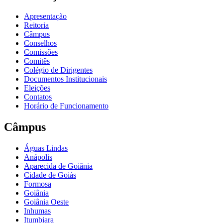
Apresentação
Reitoria
Câmpus
Conselhos
Comissões
Comitês
Colégio de Dirigentes
Documentos Institucionais
Eleições
Contatos
Horário de Funcionamento
Câmpus
Águas Lindas
Anápolis
Aparecida de Goiânia
Cidade de Goiás
Formosa
Goiânia
Goiânia Oeste
Inhumas
Itumbiara