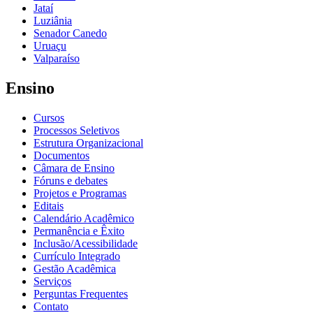
Jataí
Luziânia
Senador Canedo
Uruaçu
Valparaíso
Ensino
Cursos
Processos Seletivos
Estrutura Organizacional
Documentos
Câmara de Ensino
Fóruns e debates
Projetos e Programas
Editais
Calendário Acadêmico
Permanência e Êxito
Inclusão/Acessibilidade
Currículo Integrado
Gestão Acadêmica
Serviços
Perguntas Frequentes
Contato