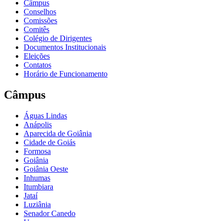
Câmpus
Conselhos
Comissões
Comitês
Colégio de Dirigentes
Documentos Institucionais
Eleições
Contatos
Horário de Funcionamento
Câmpus
Águas Lindas
Anápolis
Aparecida de Goiânia
Cidade de Goiás
Formosa
Goiânia
Goiânia Oeste
Inhumas
Itumbiara
Jataí
Luziânia
Senador Canedo