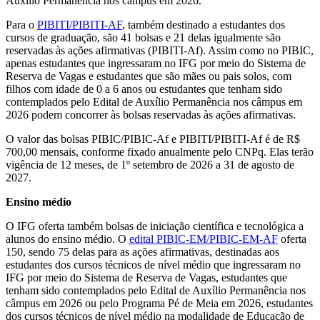
Auxílio Permanência nos câmpus em 2026.
Para o
PIBITI/PIBITI-AF
, também destinado a estudantes dos
cursos de graduação, são 41 bolsas e 21 delas igualmente são
reservadas às ações afirmativas (PIBITI-Af). Assim como no PIBIC,
apenas estudantes que ingressaram no IFG por meio do Sistema de
Reserva de Vagas e estudantes que são mães ou pais solos, com
filhos com idade de 0 a 6 anos ou estudantes que tenham sido
contemplados pelo Edital de Auxílio Permanência nos câmpus em
2026 podem concorrer às bolsas reservadas às ações afirmativas.
O valor das bolsas PIBIC/PIBIC-Af e PIBITI/PIBITI-Af é de R$
700,00 mensais, conforme fixado anualmente pelo CNPq. Elas terão
vigência de 12 meses, de 1º setembro de 2026 a 31 de agosto de
2027.
Ensino médio
O IFG oferta também bolsas de iniciação científica e tecnológica a
alunos do ensino médio. O
edital PIBIC-EM/PIBIC-EM-AF
oferta
150, sendo 75 delas para as ações afirmativas, destinadas aos
estudantes dos cursos técnicos de nível médio que ingressaram no
IFG por meio do Sistema de Reserva de Vagas, estudantes que
tenham sido contemplados pelo Edital de Auxílio Permanência nos
câmpus em 2026 ou pelo Programa Pé de Meia em 2026, estudantes
dos cursos técnicos de nível médio na modalidade de Educação de