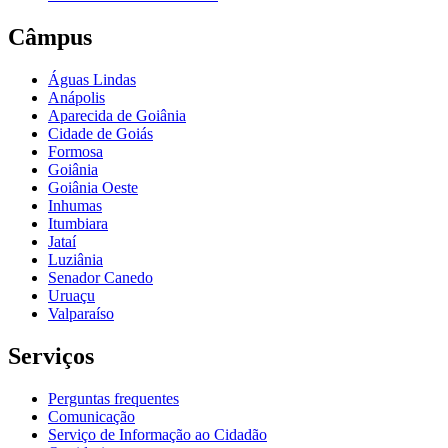
Câmpus
Águas Lindas
Anápolis
Aparecida de Goiânia
Cidade de Goiás
Formosa
Goiânia
Goiânia Oeste
Inhumas
Itumbiara
Jataí
Luziânia
Senador Canedo
Uruaçu
Valparaíso
Serviços
Perguntas frequentes
Comunicação
Serviço de Informação ao Cidadão