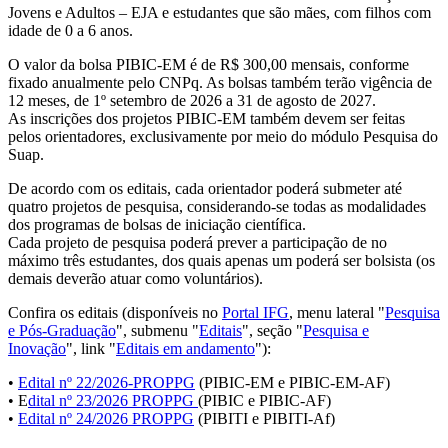
Jovens e Adultos – EJA e estudantes que são mães, com filhos com
idade de 0 a 6 anos.
O valor da bolsa PIBIC-EM é de R$ 300,00 mensais, conforme
fixado anualmente pelo CNPq. As bolsas também terão vigência de
12 meses, de 1º setembro de 2026 a 31 de agosto de 2027.
As inscrições dos projetos PIBIC-EM também devem ser feitas
pelos orientadores, exclusivamente por meio do módulo Pesquisa do
Suap.
De acordo com os editais, cada orientador poderá submeter até
quatro projetos de pesquisa, considerando-se todas as modalidades
dos programas de bolsas de iniciação científica.
Cada projeto de pesquisa poderá prever a participação de no
máximo três estudantes, dos quais apenas um poderá ser bolsista (os
demais deverão atuar como voluntários).
Confira os editais (disponíveis no
Portal IFG
, menu lateral "
Pesquisa
e Pós-Graduação
", submenu "
Editais
", seção "
Pesquisa e
Inovação
", link "
Editais em andamento
"):
•
Edital nº 22/2026-PROPPG
(PIBIC-EM e PIBIC-EM-AF)
• E
dital nº 23/2026 PROPPG
(PIBIC e PIBIC-AF)
•
Edital nº 24/2026 PROPPG
(PIBITI e PIBITI-Af)