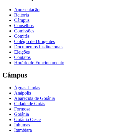
Apresentação
Reitoria
Câmpus
Conselhos
Comissões
Comitês
Colégio de Dirigentes
Documentos Institucionais
Eleições
Contatos
Horário de Funcionamento
Câmpus
Águas Lindas
Anápolis
Aparecida de Goiânia
Cidade de Goiás
Formosa
Goiânia
Goiânia Oeste
Inhumas
Itumbiara