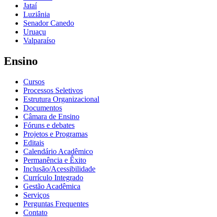
Jataí
Luziânia
Senador Canedo
Uruaçu
Valparaíso
Ensino
Cursos
Processos Seletivos
Estrutura Organizacional
Documentos
Câmara de Ensino
Fóruns e debates
Projetos e Programas
Editais
Calendário Acadêmico
Permanência e Êxito
Inclusão/Acessibilidade
Currículo Integrado
Gestão Acadêmica
Serviços
Perguntas Frequentes
Contato