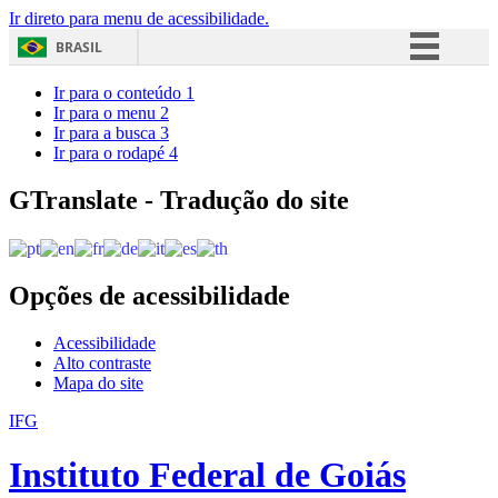
Ir direto para menu de acessibilidade.
BRASIL
Simplifique!
Ir para o conteúdo
1
Ir para o menu
2
Comunica BR
Ir para a busca
3
Ir para o rodapé
4
Participe
Acesso à informação
GTranslate - Tradução do site
Legislação
Canais
Opções de acessibilidade
Acessibilidade
Alto contraste
Mapa do site
IFG
Instituto Federal de Goiás