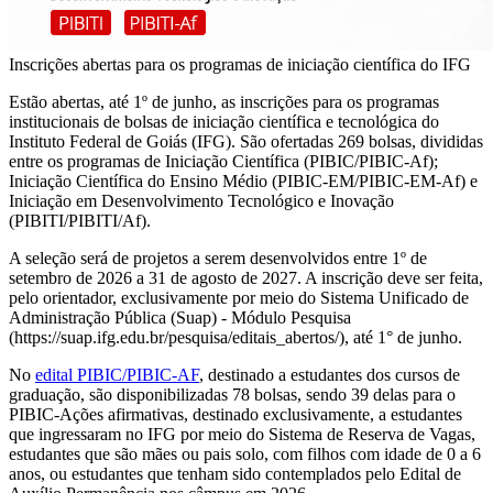
Inscrições abertas para os programas de iniciação científica do IFG
Estão abertas, até 1º de junho, as inscrições para os programas
institucionais de bolsas de iniciação científica e tecnológica do
Instituto Federal de Goiás (IFG). São ofertadas 269 bolsas, divididas
entre os programas de Iniciação Científica (PIBIC/PIBIC-Af);
Iniciação Científica do Ensino Médio (PIBIC-EM/PIBIC-EM-Af) e
Iniciação em Desenvolvimento Tecnológico e Inovação
(PIBITI/PIBITI/Af).
A seleção será de projetos a serem desenvolvidos entre 1º de
setembro de 2026 a 31 de agosto de 2027. A inscrição deve ser feita,
pelo orientador, exclusivamente por meio do Sistema Unificado de
Administração Pública (Suap) - Módulo Pesquisa
(https://suap.ifg.edu.br/pesquisa/editais_abertos/), até 1° de junho.
No
edital PIBIC/PIBIC-AF
, destinado a estudantes dos cursos de
graduação, são disponibilizadas 78 bolsas, sendo 39 delas para o
PIBIC-Ações afirmativas, destinado exclusivamente, a estudantes
que ingressaram no IFG por meio do Sistema de Reserva de Vagas,
estudantes que são mães ou pais solo, com filhos com idade de 0 a 6
anos, ou estudantes que tenham sido contemplados pelo Edital de